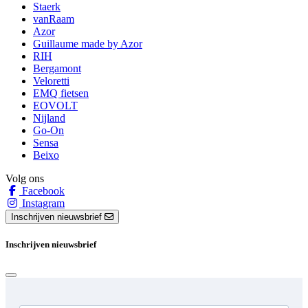
Staerk
vanRaam
Azor
Guillaume made by Azor
RIH
Bergamont
Veloretti
EMQ fietsen
EOVOLT
Nijland
Go-On
Sensa
Beixo
Volg ons
Facebook
Instagram
Inschrijven nieuwsbrief
Inschrijven nieuwsbrief