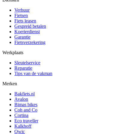
Verhuur
Fietsen
Fiets leasen
Gespreid betalen
Koerierdienst
Garantie
Fietsverzekering
Werkplaats
Sleutelservice
Reparatie
Tips van de vakman
Merken
Bakfiets.nl
Avalon
Bimas bikes
Coh and Co
Cortina
Eco traveller
Kalkhoff
Qwic