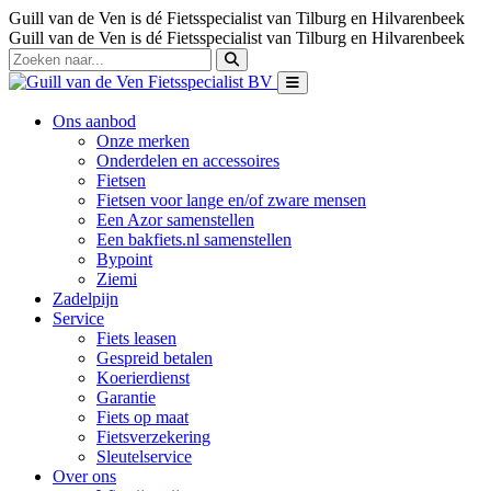
Guill van de Ven is dé Fietsspecialist van Tilburg en Hilvarenbeek
Guill van de Ven is dé Fietsspecialist van Tilburg en Hilvarenbeek
Ons aanbod
Onze merken
Onderdelen en accessoires
Fietsen
Fietsen voor lange en/of zware mensen
Een Azor samenstellen
Een bakfiets.nl samenstellen
Bypoint
Ziemi
Zadelpijn
Service
Fiets leasen
Gespreid betalen
Koerierdienst
Garantie
Fiets op maat
Fietsverzekering
Sleutelservice
Over ons