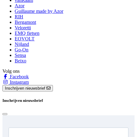
vanRaam
Azor
Guillaume made by Azor
RIH
Bergamont
Veloretti
EMQ fietsen
EOVOLT
Nijland
Go-On
Sensa
Beixo
Volg ons
Facebook
Instagram
Inschrijven nieuwsbrief
Inschrijven nieuwsbrief