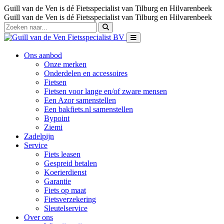
Guill van de Ven is dé Fietsspecialist van Tilburg en Hilvarenbeek
Guill van de Ven is dé Fietsspecialist van Tilburg en Hilvarenbeek
Ons aanbod
Onze merken
Onderdelen en accessoires
Fietsen
Fietsen voor lange en/of zware mensen
Een Azor samenstellen
Een bakfiets.nl samenstellen
Bypoint
Ziemi
Zadelpijn
Service
Fiets leasen
Gespreid betalen
Koerierdienst
Garantie
Fiets op maat
Fietsverzekering
Sleutelservice
Over ons