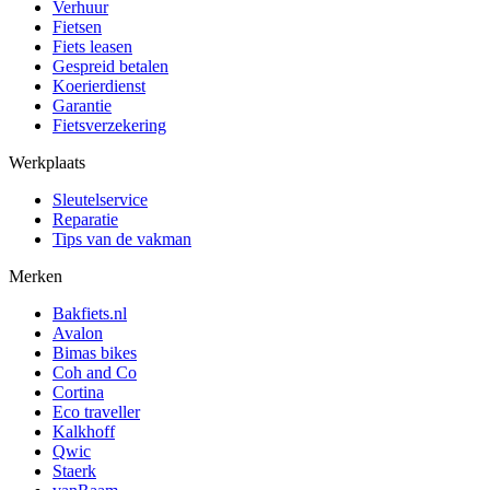
Verhuur
Fietsen
Fiets leasen
Gespreid betalen
Koerierdienst
Garantie
Fietsverzekering
Werkplaats
Sleutelservice
Reparatie
Tips van de vakman
Merken
Bakfiets.nl
Avalon
Bimas bikes
Coh and Co
Cortina
Eco traveller
Kalkhoff
Qwic
Staerk