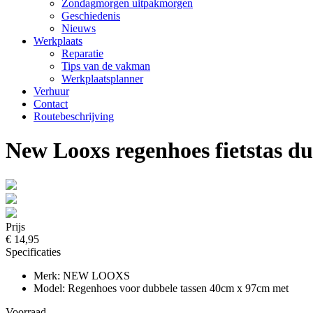
Zondagmorgen uitpakmorgen
Geschiedenis
Nieuws
Werkplaats
Reparatie
Tips van de vakman
Werkplaatsplanner
Verhuur
Contact
Routebeschrijving
New Looxs regenhoes fietstas d
Prijs
€ 14,95
Specificaties
Merk: NEW LOOXS
Model: Regenhoes voor dubbele tassen 40cm x 97cm met
Voorraad