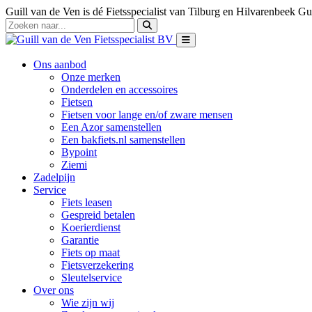
Guill van de Ven is dé Fietsspecialist van Tilburg en Hilvarenbeek
Gui
Ons aanbod
Onze merken
Onderdelen en accessoires
Fietsen
Fietsen voor lange en/of zware mensen
Een Azor samenstellen
Een bakfiets.nl samenstellen
Bypoint
Ziemi
Zadelpijn
Service
Fiets leasen
Gespreid betalen
Koerierdienst
Garantie
Fiets op maat
Fietsverzekering
Sleutelservice
Over ons
Wie zijn wij