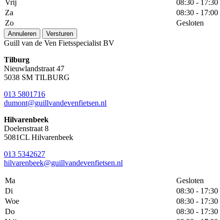
Vrij
08:30 - 17:30
Za
08:30 - 17:00
Zo
Gesloten
Annuleren
Versturen
Guill van de Ven Fietsspecialist BV
Tilburg
Nieuwlandstraat 47
5038 SM TILBURG
013 5801716
dumont@guillvandevenfietsen.nl
Hilvarenbeek
Doelenstraat 8
5081CL Hilvarenbeek
013 5342627
hilvarenbeek@guillvandevenfietsen.nl
Ma
Gesloten
Di
08:30 - 17:30
Woe
08:30 - 17:30
Do
08:30 - 17:30