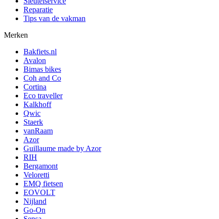
Sleutelservice
Reparatie
Tips van de vakman
Merken
Bakfiets.nl
Avalon
Bimas bikes
Coh and Co
Cortina
Eco traveller
Kalkhoff
Qwic
Staerk
vanRaam
Azor
Guillaume made by Azor
RIH
Bergamont
Veloretti
EMQ fietsen
EOVOLT
Nijland
Go-On
Sensa