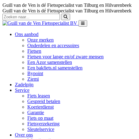
Guill van de Ven is dé Fietsspecialist van Tilburg en Hilvarenbeek
Guill van de Ven is dé Fietsspecialist van Tilburg en Hilvarenbeek
Ons aanbod
Onze merken
Onderdelen en accessoires
Fietsen
Fietsen voor lange en/of zware mensen
Een Azor samenstellen
Een bakfiets.nl samenstellen
Bypoint
Ziemi
Zadelpijn
Service
Fiets leasen
Gespreid betalen
Koerierdienst
Garantie
Fiets op maat
Fietsverzekering
Sleutelservice
Over ons