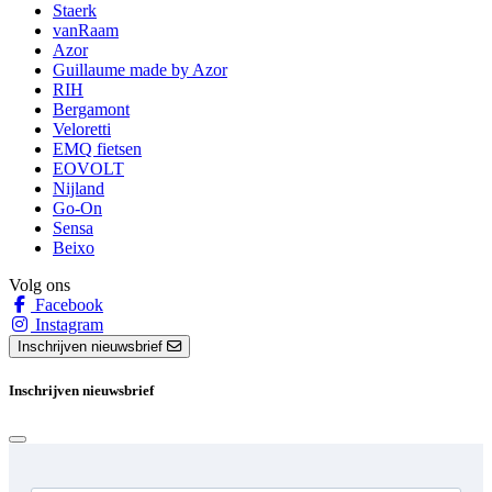
Staerk
vanRaam
Azor
Guillaume made by Azor
RIH
Bergamont
Veloretti
EMQ fietsen
EOVOLT
Nijland
Go-On
Sensa
Beixo
Volg ons
Facebook
Instagram
Inschrijven nieuwsbrief
Inschrijven nieuwsbrief