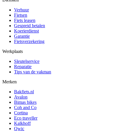
Verhuur
Fietsen
Fiets leasen
Gespreid betalen
Koerierdienst
Garantie
Fietsverzekering
Werkplaats
Sleutelservice
Reparatie
Tips van de vakman
Merken
Bakfiets.nl
Avalon
Bimas bikes
Coh and Co
Cortina
Eco traveller
Kalkhoff
Qwic