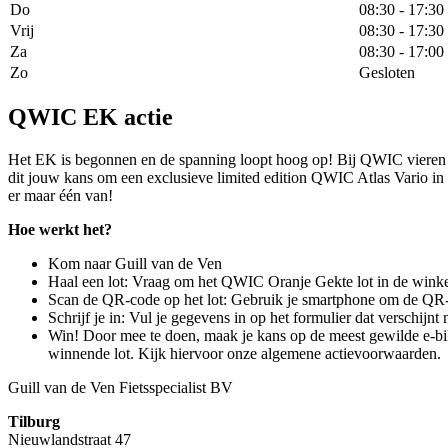
Do
08:30 - 17:30
Vrij
08:30 - 17:30
Za
08:30 - 17:00
Zo
Gesloten
QWIC EK actie
Het EK is begonnen en de spanning loopt hoog op! Bij QWIC vieren we 
dit jouw kans om een exclusieve limited edition QWIC Atlas Vario in 
er maar één van!
Hoe werkt het?
Kom naar Guill van de Ven
Haal een lot: Vraag om het QWIC Oranje Gekte lot in de winke
Scan de QR-code op het lot: Gebruik je smartphone om de QR-c
Schrijf je in: Vul je gegevens in op het formulier dat verschijn
Win! Door mee te doen, maak je kans op de meest gewilde e-bik
winnende lot. Kijk hiervoor onze algemene actievoorwaarden.
Guill van de Ven Fietsspecialist BV
Tilburg
Nieuwlandstraat 47