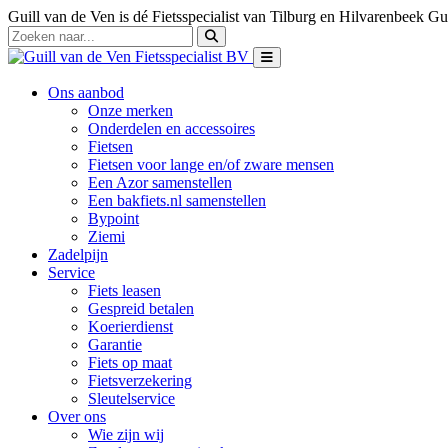
Guill van de Ven is dé Fietsspecialist van Tilburg en Hilvarenbeek
Gui
Ons aanbod
Onze merken
Onderdelen en accessoires
Fietsen
Fietsen voor lange en/of zware mensen
Een Azor samenstellen
Een bakfiets.nl samenstellen
Bypoint
Ziemi
Zadelpijn
Service
Fiets leasen
Gespreid betalen
Koerierdienst
Garantie
Fiets op maat
Fietsverzekering
Sleutelservice
Over ons
Wie zijn wij