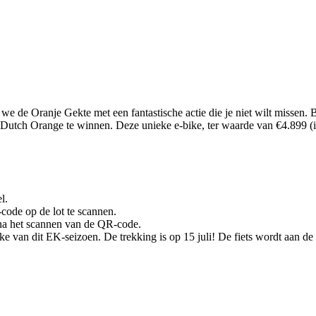
de Oranje Gekte met een fantastische actie die je niet wilt missen. Be
Dutch Orange te winnen. Deze unieke e-bike, ter waarde van €4.899 (inc
l.
ode op de lot te scannen.
t na het scannen van de QR-code.
e van dit EK-seizoen. De trekking is op 15 juli! De fiets wordt aan de