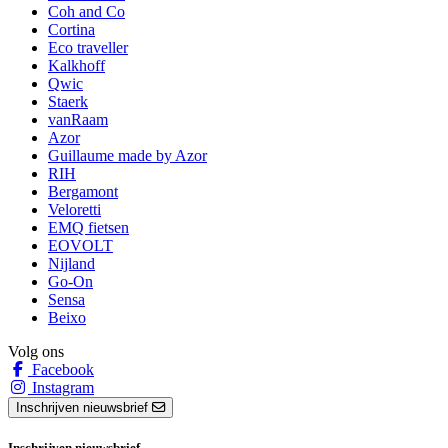
Coh and Co
Cortina
Eco traveller
Kalkhoff
Qwic
Staerk
vanRaam
Azor
Guillaume made by Azor
RIH
Bergamont
Veloretti
EMQ fietsen
EOVOLT
Nijland
Go-On
Sensa
Beixo
Volg ons
Facebook
Instagram
Inschrijven nieuwsbrief
Inschrijven nieuwsbrief