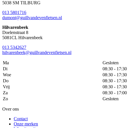
5038 SM TILBURG
013 5801716
dumont@guillvandevenfietsen.nl
Hilvarenbeek
Doelenstraat 8
5081CL Hilvarenbeek
013 5342627
hilvarenbeek@guillvandevenfietsen.nl
Ma
Gesloten
Di
08:30 - 17:30
Woe
08:30 - 17:30
Do
08:30 - 17:30
Vrij
08:30 - 17:30
Za
08:30 - 17:00
Zo
Gesloten
Over ons
Contact
Onze merken