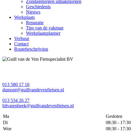
Zondagmorgen uitpakmorgen
Geschiedenis
Nieuws
Werkplaats
Reparatie
Tips van de vakman
Werkplaatsplanner
Verhuur
Contact
Routebeschrijving
013 580 17 16
dumont@guillvandevenfietsen.nl
013 534 26 27
hilvarenbeek@guillvandevenfietsen.nl
Ma
Gesloten
Di
08:30 - 17:30
Woe
08:30 - 17:30