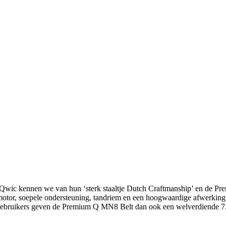
wic kennen we van hun ‘sterk staaltje Dutch Craftmanship’ en de Pre
ze motor, soepele ondersteuning, tandriem en een hoogwaardige afwerking
en. Gebruikers geven de Premium Q MN8 Belt dan ook een welverdiende 7