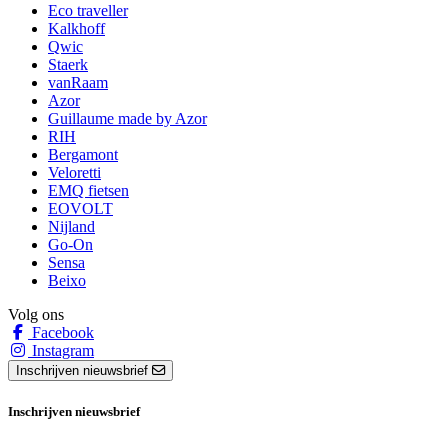
Eco traveller
Kalkhoff
Qwic
Staerk
vanRaam
Azor
Guillaume made by Azor
RIH
Bergamont
Veloretti
EMQ fietsen
EOVOLT
Nijland
Go-On
Sensa
Beixo
Volg ons
Facebook
Instagram
Inschrijven nieuwsbrief
Inschrijven nieuwsbrief