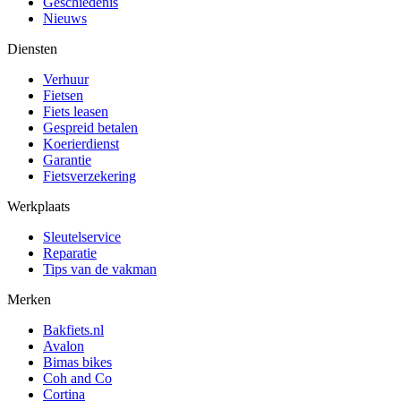
Geschiedenis
Nieuws
Diensten
Verhuur
Fietsen
Fiets leasen
Gespreid betalen
Koerierdienst
Garantie
Fietsverzekering
Werkplaats
Sleutelservice
Reparatie
Tips van de vakman
Merken
Bakfiets.nl
Avalon
Bimas bikes
Coh and Co
Cortina