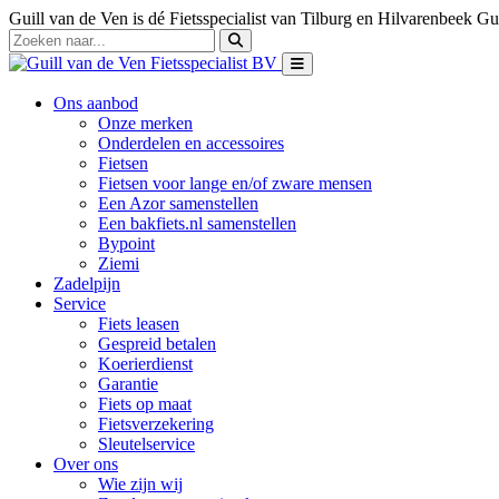
Guill van de Ven is dé Fietsspecialist van Tilburg en Hilvarenbeek
Gui
Ons aanbod
Onze merken
Onderdelen en accessoires
Fietsen
Fietsen voor lange en/of zware mensen
Een Azor samenstellen
Een bakfiets.nl samenstellen
Bypoint
Ziemi
Zadelpijn
Service
Fiets leasen
Gespreid betalen
Koerierdienst
Garantie
Fiets op maat
Fietsverzekering
Sleutelservice
Over ons
Wie zijn wij