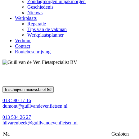
Zondagmorgen uitpakmorgen
Geschiedenis
Nieuws
Werkplaats
Reparatie
Tips van de vakman
Werkplaatsplanner
Verhuur
Contact
Routebeschrijving
Inschrijven nieuwsbrief
013 580 17 16
dumont@guillvandevenfietsen.nl
013 534 26 27
hilvarenbeek@guillvandevenfietsen.nl
Ma
Gesloten