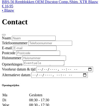
BBS-56 Remblokken OEM Discstop Comp./Shim. XTR Blauw
€ 16,95
• Blauw
Contact
Naam
Telefoonnummer
E-mail
Postcode
Huisnummer
Opmerkingen
Voorkeur datum & tijd
Alternatieve datum
Openingstijden
Ma
Gesloten
Di
08:30 - 17:30
Woe
08:30 - 17:30