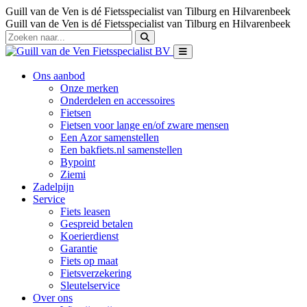
Guill van de Ven is dé Fietsspecialist van Tilburg en Hilvarenbeek
Guill van de Ven is dé Fietsspecialist van Tilburg en Hilvarenbeek
Ons aanbod
Onze merken
Onderdelen en accessoires
Fietsen
Fietsen voor lange en/of zware mensen
Een Azor samenstellen
Een bakfiets.nl samenstellen
Bypoint
Ziemi
Zadelpijn
Service
Fiets leasen
Gespreid betalen
Koerierdienst
Garantie
Fiets op maat
Fietsverzekering
Sleutelservice
Over ons