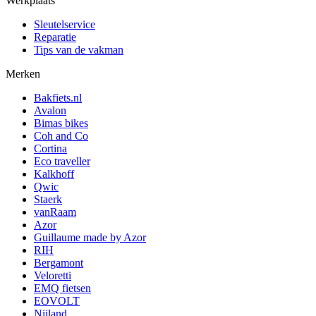
Werkplaats
Sleutelservice
Reparatie
Tips van de vakman
Merken
Bakfiets.nl
Avalon
Bimas bikes
Coh and Co
Cortina
Eco traveller
Kalkhoff
Qwic
Staerk
vanRaam
Azor
Guillaume made by Azor
RIH
Bergamont
Veloretti
EMQ fietsen
EOVOLT
Nijland