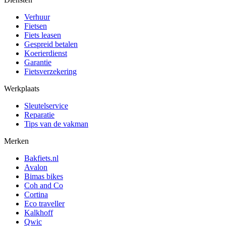
Verhuur
Fietsen
Fiets leasen
Gespreid betalen
Koerierdienst
Garantie
Fietsverzekering
Werkplaats
Sleutelservice
Reparatie
Tips van de vakman
Merken
Bakfiets.nl
Avalon
Bimas bikes
Coh and Co
Cortina
Eco traveller
Kalkhoff
Qwic