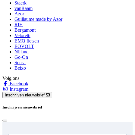
Staerk
vanRaam
Azor
Guillaume made by Azor
RIH
Bergamont
Veloretti
EMQ fietsen
EOVOLT
Nijland
Go-On
Sensa
Beixo
Volg ons
Facebook
Instagram
Inschrijven nieuwsbrief
Inschrijven nieuwsbrief