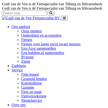
Guill van de Ven is dé Fietsspecialist van Tilburg en Hilvarenbeek
Guill van de Ven is dé Fietsspecialist van Tilburg en Hilvarenbeek
Ons aanbod
Onze merken
Onderdelen en accessoires
Fietsen
Fietsen voor lange en/of zware mensen
Een Azor samenstellen
Een bakfiets.nl samenstellen
Bypoint
Ziemi
Zadelpijn
Service
Fiets leasen
Gespreid betalen
Koerierdienst
Garantie
Fiets op maat
Fietsverzekering
Sleutelservice
Over ons