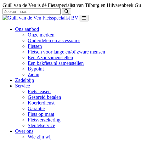
Guill van de Ven is dé Fietsspecialist van Tilburg en Hilvarenbeek
Gui
Ons aanbod
Onze merken
Onderdelen en accessoires
Fietsen
Fietsen voor lange en/of zware mensen
Een Azor samenstellen
Een bakfiets.nl samenstellen
Bypoint
Ziemi
Zadelpijn
Service
Fiets leasen
Gespreid betalen
Koerierdienst
Garantie
Fiets op maat
Fietsverzekering
Sleutelservice
Over ons
Wie zijn wij