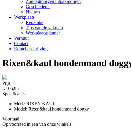
Zondagmorgen uitpakmorgen
Geschiedenis
Nieuws
Werkplaats
Reparatie
Tips van de vakman
Werkplaatsplanner
Verhuur
Contact
Routebeschrijving
Rixen&kaul hondenmand doggy k
Prijs
€ 106,95
Specificaties
Merk: RIXEN KAUL
Model: Rixen&kaul hondenmand doggy
Voorraad
Op voorraad in een van onze winkels: