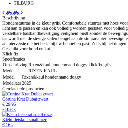
TILBURG
Beschrijving
Hondenstuurtas in de kleur grijs. Comfortabele stuurtas met hoes voor 
licht aan te passen en kan ook volledig worden gesloten voor volled
verstelbare halsbandbevestiging veiligheid biedt zonder de bewegingsv
tas wordt met de stevige stalen beugel aan de stuuradapter bevestigd
adapterversie die het beste bij uw behoeften past. Zelfs bij het drage
Geschikt voor hond en kat.
Klick fix.
Specificaties
Omschrijving
Rixen&kaul hondenmand doggy klickfix grijs
Merk
RIXEN KAUL
Model
Rixen&kaul hondenmand doggy
Modeljaar
2025
Gerelateerde producten
Cortina Krat Dubai zwart
€ 29,95
• Black
Klein fietskrat small roze
€ 16,-