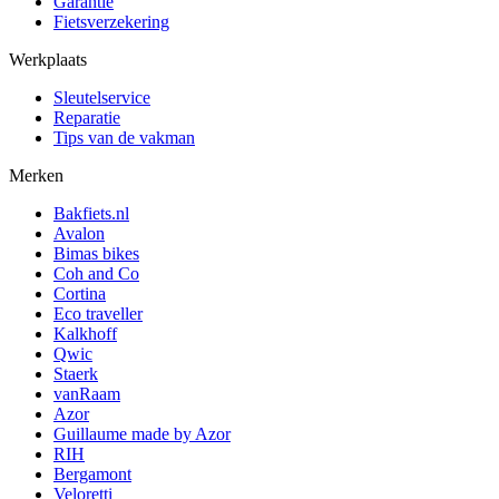
Garantie
Fietsverzekering
Werkplaats
Sleutelservice
Reparatie
Tips van de vakman
Merken
Bakfiets.nl
Avalon
Bimas bikes
Coh and Co
Cortina
Eco traveller
Kalkhoff
Qwic
Staerk
vanRaam
Azor
Guillaume made by Azor
RIH
Bergamont
Veloretti