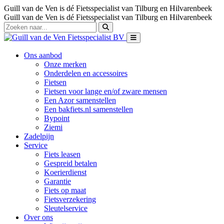
Guill van de Ven is dé Fietsspecialist van Tilburg en Hilvarenbeek
Guill van de Ven is dé Fietsspecialist van Tilburg en Hilvarenbeek
Ons aanbod
Onze merken
Onderdelen en accessoires
Fietsen
Fietsen voor lange en/of zware mensen
Een Azor samenstellen
Een bakfiets.nl samenstellen
Bypoint
Ziemi
Zadelpijn
Service
Fiets leasen
Gespreid betalen
Koerierdienst
Garantie
Fiets op maat
Fietsverzekering
Sleutelservice
Over ons