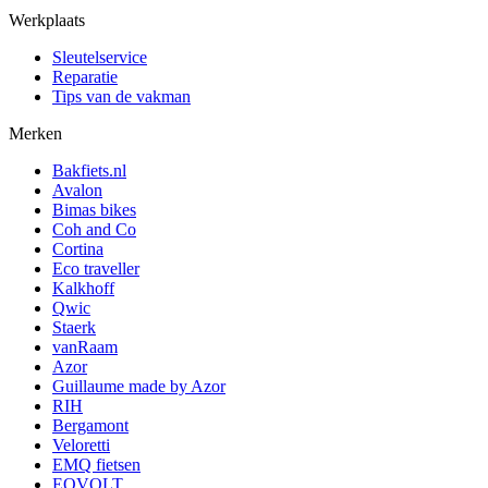
Werkplaats
Sleutelservice
Reparatie
Tips van de vakman
Merken
Bakfiets.nl
Avalon
Bimas bikes
Coh and Co
Cortina
Eco traveller
Kalkhoff
Qwic
Staerk
vanRaam
Azor
Guillaume made by Azor
RIH
Bergamont
Veloretti
EMQ fietsen
EOVOLT