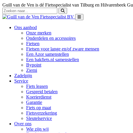
Guill van de Ven is dé Fietsspecialist van Tilburg en Hilvarenbeek
Gui
Ons aanbod
Onze merken
Onderdelen en accessoires
Fietsen
Fietsen voor lange en/of zware mensen
Een Azor samenstellen
Een bakfiets.nl samenstellen
Bypoint
Ziemi
Zadelpijn
Service
Fiets leasen
Gespreid betalen
Koerierdienst
Garantie
Fiets op maat
Fietsverzekering
Sleutelservice
Over ons
Wie zijn wij