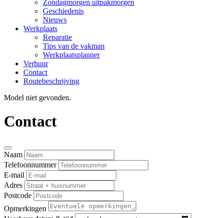
Zondagmorgen uitpakmorgen
Geschiedenis
Nieuws
Werkplaats
Reparatie
Tips van de vakman
Werkplaatsplanner
Verhuur
Contact
Routebeschrijving
Model niet gevonden.
Contact
Naam
Telefoonnummer
E-mail
Adres
Postcode
Opmerkingen