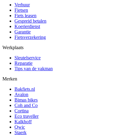
Verhuur
Fietsen
Fiets leasen
Gespreid betalen
Koerierdienst
Garantie
Fietsverzekering
Werkplaats
Sleutelservice
Reparatie
Tips van de vakman
Merken
Bakfiets.nl
Avalon
Bimas bikes
Coh and Co
Cortina
Eco traveller
Kalkhoff
Qwic
Staerk