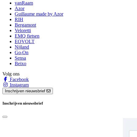
vanRaam
Azor
Guillaume made by Azor
RIH
Bergamont
Veloretti
EMQ fietsen
EOVOLT
Nijland
Go-On
Sensa
Beixo
Volg ons
Facebook
Instagram
Inschrijven nieuwsbrief
Inschrijven nieuwsbrief