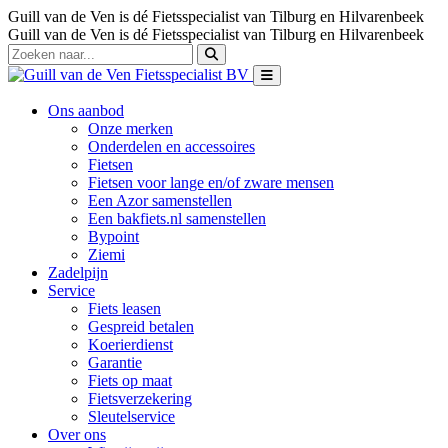
Guill van de Ven is dé Fietsspecialist van Tilburg en Hilvarenbeek
Guill van de Ven is dé Fietsspecialist van Tilburg en Hilvarenbeek
Ons aanbod
Onze merken
Onderdelen en accessoires
Fietsen
Fietsen voor lange en/of zware mensen
Een Azor samenstellen
Een bakfiets.nl samenstellen
Bypoint
Ziemi
Zadelpijn
Service
Fiets leasen
Gespreid betalen
Koerierdienst
Garantie
Fiets op maat
Fietsverzekering
Sleutelservice
Over ons