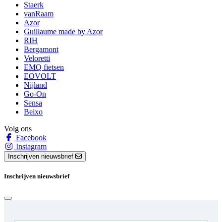
Staerk
vanRaam
Azor
Guillaume made by Azor
RIH
Bergamont
Veloretti
EMQ fietsen
EOVOLT
Nijland
Go-On
Sensa
Beixo
Volg ons
Facebook
Instagram
Inschrijven nieuwsbrief
Inschrijven nieuwsbrief