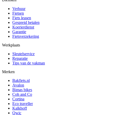
Verhuur
Fietsen
Fiets leasen
Gespreid betalen
Koerierdienst
Garantie
Fietsverzekering
Werkplaats
Sleutelservice
Reparatie
Tips van de vakman
Merken
Bakfiets.nl
Avalon
Bimas bikes
Coh and Co
Cortina
Eco traveller
Kalkhoff
Qwic