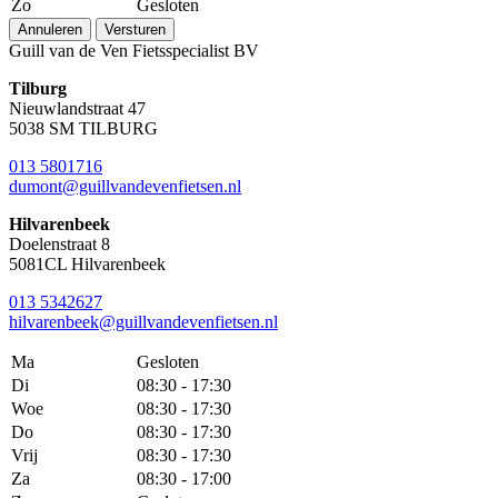
Zo
Gesloten
Annuleren
Versturen
Guill van de Ven Fietsspecialist BV
Tilburg
Nieuwlandstraat 47
5038 SM TILBURG
013 5801716
dumont@guillvandevenfietsen.nl
Hilvarenbeek
Doelenstraat 8
5081CL Hilvarenbeek
013 5342627
hilvarenbeek@guillvandevenfietsen.nl
Ma
Gesloten
Di
08:30 - 17:30
Woe
08:30 - 17:30
Do
08:30 - 17:30
Vrij
08:30 - 17:30
Za
08:30 - 17:00