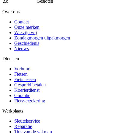
Zo
Gesloten
Over ons
Contact
Onze merken
Wie zijn wij
Zondagmorgen uitpakmorgen
Geschiedenis
Nieuws
Diensten
Verhuur
Fietsen
Fiets leasen
Gespreid betalen
Koerierdienst
Garantie
Fietsverzekering
Werkplaats
Sleutelservice
Reparatie
Tips van de vakman