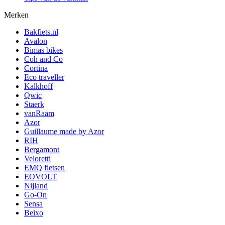
Merken
Bakfiets.nl
Avalon
Bimas bikes
Coh and Co
Cortina
Eco traveller
Kalkhoff
Qwic
Staerk
vanRaam
Azor
Guillaume made by Azor
RIH
Bergamont
Veloretti
EMQ fietsen
EOVOLT
Nijland
Go-On
Sensa
Beixo