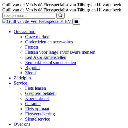
Guill van de Ven is dé Fietsspecialist van Tilburg en Hilvarenbeek
Guill van de Ven is dé Fietsspecialist van Tilburg en Hilvarenbeek
Ons aanbod
Onze merken
Onderdelen en accessoires
Fietsen
Fietsen voor lange en/of zware mensen
Een Azor samenstellen
Een bakfiets.nl samenstellen
Bypoint
Ziemi
Zadelpijn
Service
Fiets leasen
Gespreid betalen
Koerierdienst
Garantie
Fiets op maat
Fietsverzekering
Sleutelservice
Over ons