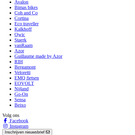
Avalon
Bimas bikes
Coh and Co
Cortina
Eco traveller
Kalkhoff
Qwic
Staerk
vanRaam
Azor
Guillaume made by Azor
RIH
Bergamont
Veloretti
EMQ fietsen
EOVOLT
Nijland
Go-On
Sensa
Beixo
Volg ons
Facebook
Instagram
Inschrijven nieuwsbrief