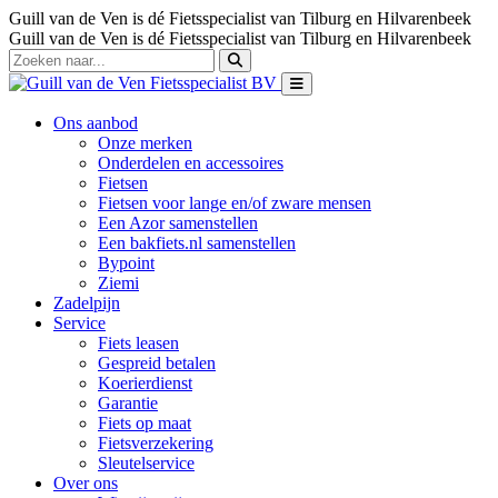
Guill van de Ven is dé Fietsspecialist van Tilburg en Hilvarenbeek
Guill van de Ven is dé Fietsspecialist van Tilburg en Hilvarenbeek
Ons aanbod
Onze merken
Onderdelen en accessoires
Fietsen
Fietsen voor lange en/of zware mensen
Een Azor samenstellen
Een bakfiets.nl samenstellen
Bypoint
Ziemi
Zadelpijn
Service
Fiets leasen
Gespreid betalen
Koerierdienst
Garantie
Fiets op maat
Fietsverzekering
Sleutelservice
Over ons