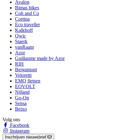
Avalon
Bimas bikes
Coh and Co
Cortina
Eco traveller
Kalkhoff
Qwic
Staerk
vanRaam
Azor
Guillaume made by Azor
RIH
Bergamont
Veloretti
EMQ fietsen
EOVOLT
Nijland
Go-On
Sensa
Beixo
Volg ons
Facebook
Instagram
Inschrijven nieuwsbrief