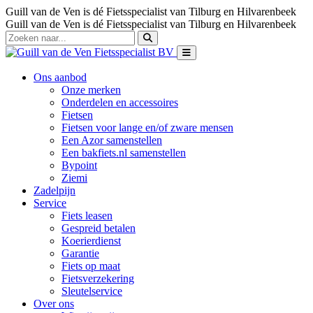
Guill van de Ven is dé Fietsspecialist van Tilburg en Hilvarenbeek
Guill van de Ven is dé Fietsspecialist van Tilburg en Hilvarenbeek
Ons aanbod
Onze merken
Onderdelen en accessoires
Fietsen
Fietsen voor lange en/of zware mensen
Een Azor samenstellen
Een bakfiets.nl samenstellen
Bypoint
Ziemi
Zadelpijn
Service
Fiets leasen
Gespreid betalen
Koerierdienst
Garantie
Fiets op maat
Fietsverzekering
Sleutelservice
Over ons