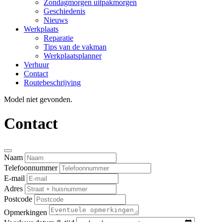
Zondagmorgen uitpakmorgen
Geschiedenis
Nieuws
Werkplaats
Reparatie
Tips van de vakman
Werkplaatsplanner
Verhuur
Contact
Routebeschrijving
Model niet gevonden.
Contact
Naam
Telefoonnummer
E-mail
Adres
Postcode
Opmerkingen