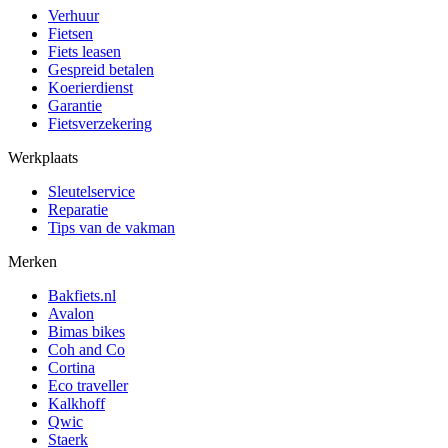
Verhuur
Fietsen
Fiets leasen
Gespreid betalen
Koerierdienst
Garantie
Fietsverzekering
Werkplaats
Sleutelservice
Reparatie
Tips van de vakman
Merken
Bakfiets.nl
Avalon
Bimas bikes
Coh and Co
Cortina
Eco traveller
Kalkhoff
Qwic
Staerk