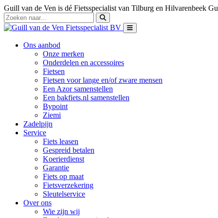
Guill van de Ven is dé Fietsspecialist van Tilburg en Hilvarenbeek
Gui
Ons aanbod
Onze merken
Onderdelen en accessoires
Fietsen
Fietsen voor lange en/of zware mensen
Een Azor samenstellen
Een bakfiets.nl samenstellen
Bypoint
Ziemi
Zadelpijn
Service
Fiets leasen
Gespreid betalen
Koerierdienst
Garantie
Fiets op maat
Fietsverzekering
Sleutelservice
Over ons
Wie zijn wij