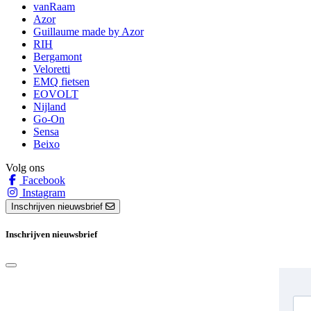
vanRaam
Azor
Guillaume made by Azor
RIH
Bergamont
Veloretti
EMQ fietsen
EOVOLT
Nijland
Go-On
Sensa
Beixo
Volg ons
Facebook
Instagram
Inschrijven nieuwsbrief
Inschrijven nieuwsbrief