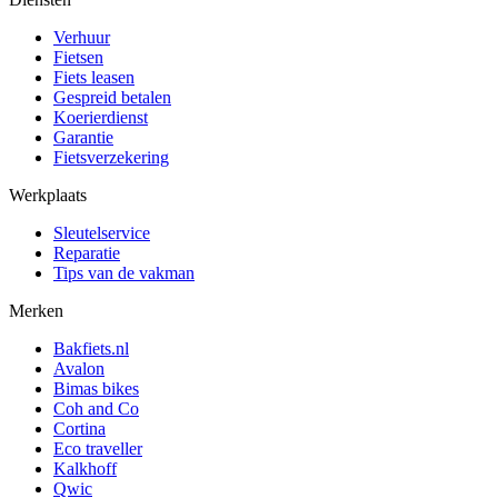
Verhuur
Fietsen
Fiets leasen
Gespreid betalen
Koerierdienst
Garantie
Fietsverzekering
Werkplaats
Sleutelservice
Reparatie
Tips van de vakman
Merken
Bakfiets.nl
Avalon
Bimas bikes
Coh and Co
Cortina
Eco traveller
Kalkhoff
Qwic