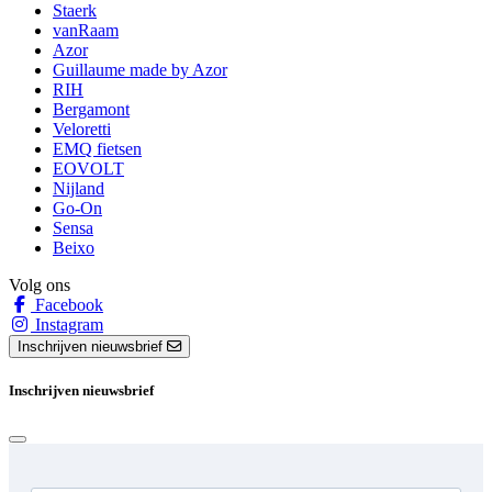
Staerk
vanRaam
Azor
Guillaume made by Azor
RIH
Bergamont
Veloretti
EMQ fietsen
EOVOLT
Nijland
Go-On
Sensa
Beixo
Volg ons
Facebook
Instagram
Inschrijven nieuwsbrief
Inschrijven nieuwsbrief