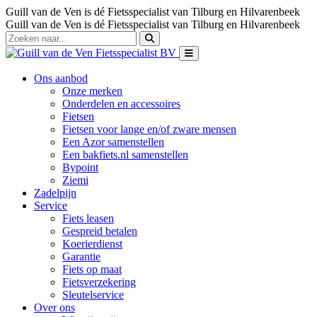
Guill van de Ven is dé Fietsspecialist van Tilburg en Hilvarenbeek
Guill van de Ven is dé Fietsspecialist van Tilburg en Hilvarenbeek
Ons aanbod
Onze merken
Onderdelen en accessoires
Fietsen
Fietsen voor lange en/of zware mensen
Een Azor samenstellen
Een bakfiets.nl samenstellen
Bypoint
Ziemi
Zadelpijn
Service
Fiets leasen
Gespreid betalen
Koerierdienst
Garantie
Fiets op maat
Fietsverzekering
Sleutelservice
Over ons