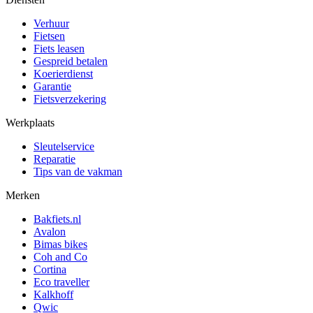
Verhuur
Fietsen
Fiets leasen
Gespreid betalen
Koerierdienst
Garantie
Fietsverzekering
Werkplaats
Sleutelservice
Reparatie
Tips van de vakman
Merken
Bakfiets.nl
Avalon
Bimas bikes
Coh and Co
Cortina
Eco traveller
Kalkhoff
Qwic