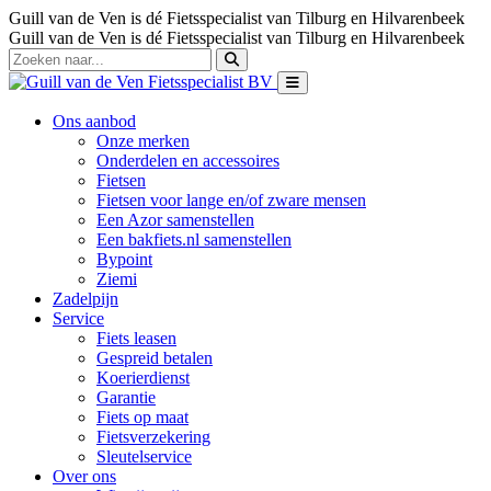
Guill van de Ven is dé Fietsspecialist van Tilburg en Hilvarenbeek
Guill van de Ven is dé Fietsspecialist van Tilburg en Hilvarenbeek
Ons aanbod
Onze merken
Onderdelen en accessoires
Fietsen
Fietsen voor lange en/of zware mensen
Een Azor samenstellen
Een bakfiets.nl samenstellen
Bypoint
Ziemi
Zadelpijn
Service
Fiets leasen
Gespreid betalen
Koerierdienst
Garantie
Fiets op maat
Fietsverzekering
Sleutelservice
Over ons