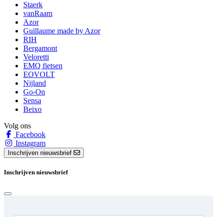
Staerk
vanRaam
Azor
Guillaume made by Azor
RIH
Bergamont
Veloretti
EMQ fietsen
EOVOLT
Nijland
Go-On
Sensa
Beixo
Volg ons
Facebook
Instagram
Inschrijven nieuwsbrief
Inschrijven nieuwsbrief