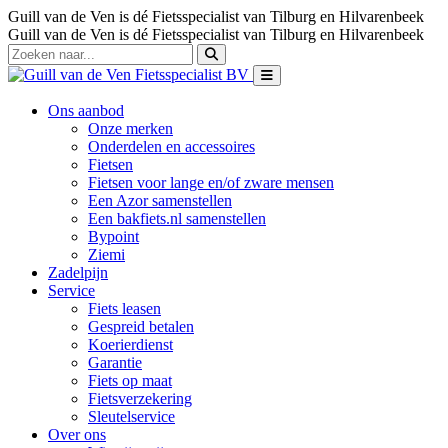
Guill van de Ven is dé Fietsspecialist van Tilburg en Hilvarenbeek
Guill van de Ven is dé Fietsspecialist van Tilburg en Hilvarenbeek
Ons aanbod
Onze merken
Onderdelen en accessoires
Fietsen
Fietsen voor lange en/of zware mensen
Een Azor samenstellen
Een bakfiets.nl samenstellen
Bypoint
Ziemi
Zadelpijn
Service
Fiets leasen
Gespreid betalen
Koerierdienst
Garantie
Fiets op maat
Fietsverzekering
Sleutelservice
Over ons