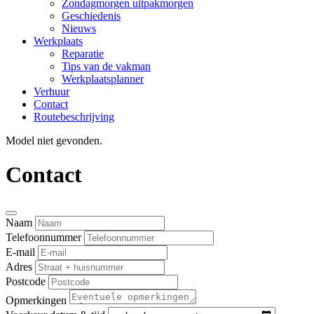
Zondagmorgen uitpakmorgen
Geschiedenis
Nieuws
Werkplaats
Reparatie
Tips van de vakman
Werkplaatsplanner
Verhuur
Contact
Routebeschrijving
Model niet gevonden.
Contact
Naam
Telefoonnummer
E-mail
Adres
Postcode
Opmerkingen