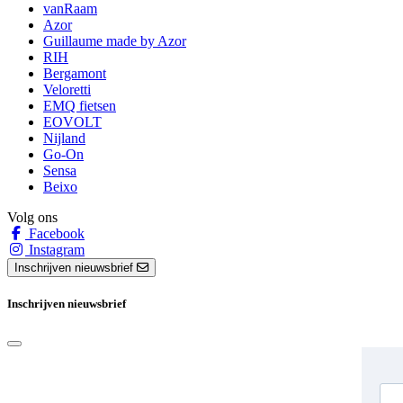
vanRaam
Azor
Guillaume made by Azor
RIH
Bergamont
Veloretti
EMQ fietsen
EOVOLT
Nijland
Go-On
Sensa
Beixo
Volg ons
Facebook
Instagram
Inschrijven nieuwsbrief
Inschrijven nieuwsbrief