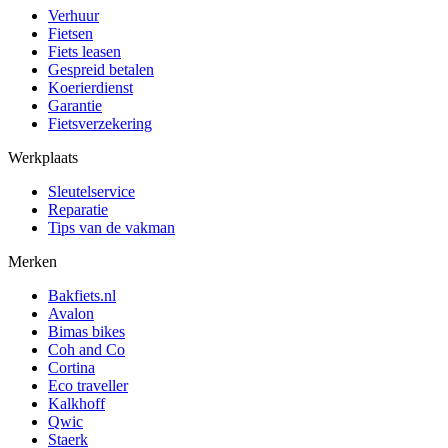
Verhuur
Fietsen
Fiets leasen
Gespreid betalen
Koerierdienst
Garantie
Fietsverzekering
Werkplaats
Sleutelservice
Reparatie
Tips van de vakman
Merken
Bakfiets.nl
Avalon
Bimas bikes
Coh and Co
Cortina
Eco traveller
Kalkhoff
Qwic
Staerk