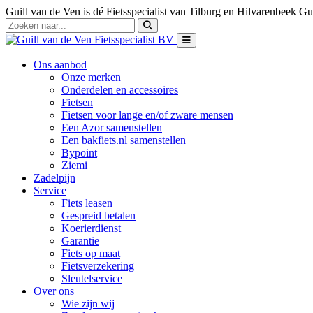
Guill van de Ven is dé Fietsspecialist van Tilburg en Hilvarenbeek
Gui
Ons aanbod
Onze merken
Onderdelen en accessoires
Fietsen
Fietsen voor lange en/of zware mensen
Een Azor samenstellen
Een bakfiets.nl samenstellen
Bypoint
Ziemi
Zadelpijn
Service
Fiets leasen
Gespreid betalen
Koerierdienst
Garantie
Fiets op maat
Fietsverzekering
Sleutelservice
Over ons
Wie zijn wij