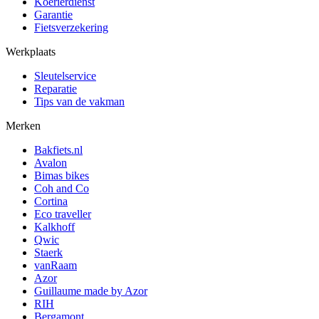
Koerierdienst
Garantie
Fietsverzekering
Werkplaats
Sleutelservice
Reparatie
Tips van de vakman
Merken
Bakfiets.nl
Avalon
Bimas bikes
Coh and Co
Cortina
Eco traveller
Kalkhoff
Qwic
Staerk
vanRaam
Azor
Guillaume made by Azor
RIH
Bergamont