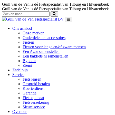
Guill van de Ven is dé Fietsspecialist van Tilburg en Hilvarenbeek
Guill van de Ven is dé Fietsspecialist van Tilburg en Hilvarenbeek
Ons aanbod
Onze merken
Onderdelen en accessoires
Fietsen
Fietsen voor lange en/of zware mensen
Een Azor samenstellen
Een bakfiets.nl samenstellen
Bypoint
Ziemi
Zadelpijn
Service
Fiets leasen
Gespreid betalen
Koerierdienst
Garantie
Fiets op maat
Fietsverzekering
Sleutelservice
Over ons