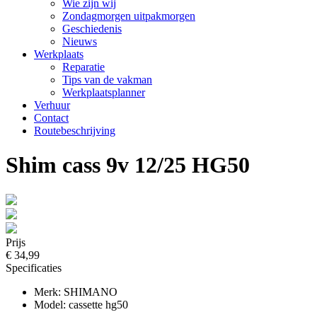
Wie zijn wij
Zondagmorgen uitpakmorgen
Geschiedenis
Nieuws
Werkplaats
Reparatie
Tips van de vakman
Werkplaatsplanner
Verhuur
Contact
Routebeschrijving
Shim cass 9v 12/25 HG50
Prijs
€ 34,99
Specificaties
Merk: SHIMANO
Model: cassette hg50