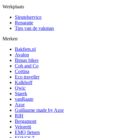
Werkplaats
Sleutelservice
Reparatie
Tips van de vakman
Merken
Bakfiets.nl
Avalon
Bimas bikes
Coh and Co
Cortina
Eco traveller
Kalkhoff
Qwic
Staerk
vanRaam
Azor
Guillaume made by Azor
RIH
Bergamont
Veloretti
EMQ fietsen
EOVOLT