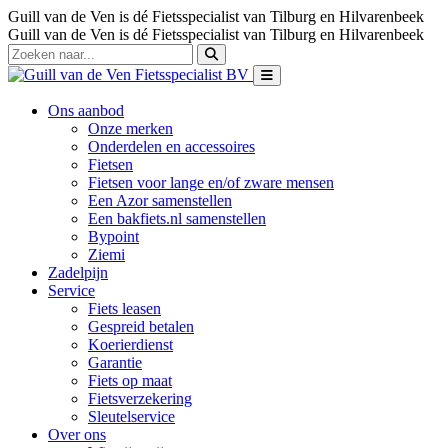
Guill van de Ven is dé Fietsspecialist van Tilburg en Hilvarenbeek
Guill van de Ven is dé Fietsspecialist van Tilburg en Hilvarenbeek
Ons aanbod
Onze merken
Onderdelen en accessoires
Fietsen
Fietsen voor lange en/of zware mensen
Een Azor samenstellen
Een bakfiets.nl samenstellen
Bypoint
Ziemi
Zadelpijn
Service
Fiets leasen
Gespreid betalen
Koerierdienst
Garantie
Fiets op maat
Fietsverzekering
Sleutelservice
Over ons