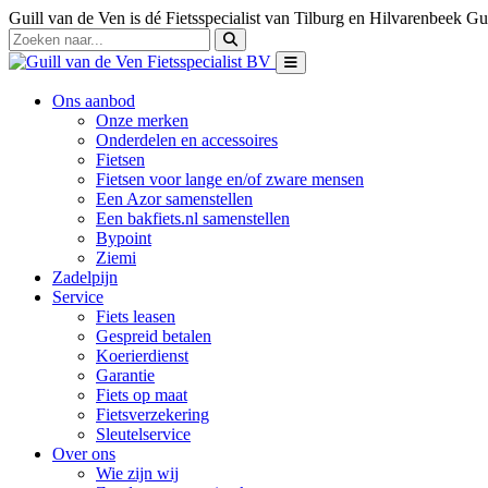
Guill van de Ven is dé Fietsspecialist van Tilburg en Hilvarenbeek
Gui
Ons aanbod
Onze merken
Onderdelen en accessoires
Fietsen
Fietsen voor lange en/of zware mensen
Een Azor samenstellen
Een bakfiets.nl samenstellen
Bypoint
Ziemi
Zadelpijn
Service
Fiets leasen
Gespreid betalen
Koerierdienst
Garantie
Fiets op maat
Fietsverzekering
Sleutelservice
Over ons
Wie zijn wij