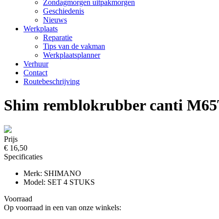
Zondagmorgen uitpakmorgen
Geschiedenis
Nieuws
Werkplaats
Reparatie
Tips van de vakman
Werkplaatsplanner
Verhuur
Contact
Routebeschrijving
Shim remblokrubber canti M65
Prijs
€ 16,50
Specificaties
Merk: SHIMANO
Model: SET 4 STUKS
Voorraad
Op voorraad in een van onze winkels: