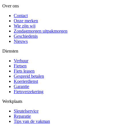
Over ons
Contact
Onze merken
Wie zijn wij
Zondagmorgen uitpakmorgen
Geschiedenis
Nieuws
Diensten
Verhuur
Fietsen
Fiets leasen
Gespreid betalen
Koerierdienst
Garantie
Fietsverzekering
Werkplaats
Sleutelservice
Reparatie
Tips van de vakman