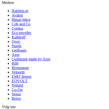
Merken
Bakfiets.nl
Avalon
Bimas bikes
Coh and Co
Cortina
Eco traveller
Kalkhoff
Qwic
Staerk
vanRaam
Azor
Guillaume made by Azor
RIH
Bergamont
Veloretti
EMQ fietsen
EOVOLT
Nijland
Go-On
Sensa
Beixo
Volg ons