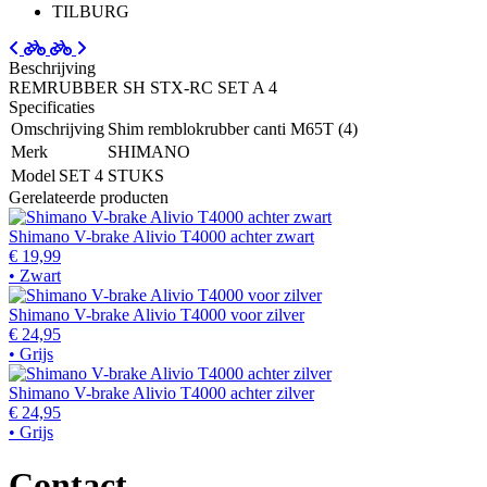
TILBURG
Beschrijving
REMRUBBER SH STX-RC SET A 4
Specificaties
Omschrijving
Shim remblokrubber canti M65T (4)
Merk
SHIMANO
Model
SET 4 STUKS
Gerelateerde producten
Shimano V-brake Alivio T4000 achter zwart
€ 19,99
• Zwart
Shimano V-brake Alivio T4000 voor zilver
€ 24,95
• Grijs
Shimano V-brake Alivio T4000 achter zilver
€ 24,95
• Grijs
Contact