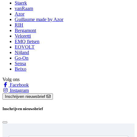
Staerk
vanRaam
Azor
Guillaume made by Azor
RIH
Bergamont
Veloretti
EMQ fietsen
EOVOLT
Nijland
Go-On
Sensa
Beixo
Volg ons
Facebook
Instagram
Inschrijven nieuwsbrief
Inschrijven nieuwsbrief