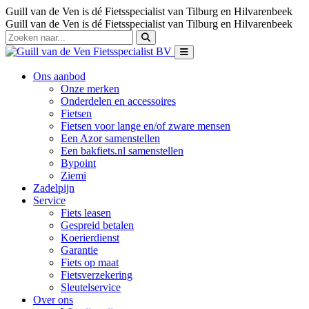
Guill van de Ven is dé Fietsspecialist van Tilburg en Hilvarenbeek
Guill van de Ven is dé Fietsspecialist van Tilburg en Hilvarenbeek
Ons aanbod
Onze merken
Onderdelen en accessoires
Fietsen
Fietsen voor lange en/of zware mensen
Een Azor samenstellen
Een bakfiets.nl samenstellen
Bypoint
Ziemi
Zadelpijn
Service
Fiets leasen
Gespreid betalen
Koerierdienst
Garantie
Fiets op maat
Fietsverzekering
Sleutelservice
Over ons