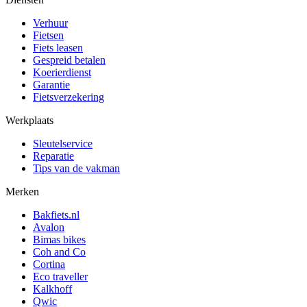
Verhuur
Fietsen
Fiets leasen
Gespreid betalen
Koerierdienst
Garantie
Fietsverzekering
Werkplaats
Sleutelservice
Reparatie
Tips van de vakman
Merken
Bakfiets.nl
Avalon
Bimas bikes
Coh and Co
Cortina
Eco traveller
Kalkhoff
Qwic