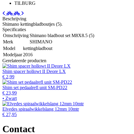
TILBURG
Beschrijving
Shimano kettingbladboutjes (5).
Specificaties
Omschrijving
Shimano bladbout set M8X8.5 (5)
Merk
SHIMANO
Model
kettingbladbout
Modeljaar
2016
Gerelateerde producten
Shim spacer hollowt II Deore LX
€ 2,99
Shim set pedaalrefl unit SM-PD22
€ 23,99
• Zwart
Elvedes spiraalwikkelslang 12mm 10mtr
€ 27,95
Contact