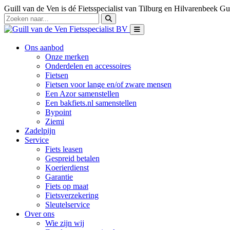
Guill van de Ven is dé Fietsspecialist van Tilburg en Hilvarenbeek
Gui
Ons aanbod
Onze merken
Onderdelen en accessoires
Fietsen
Fietsen voor lange en/of zware mensen
Een Azor samenstellen
Een bakfiets.nl samenstellen
Bypoint
Ziemi
Zadelpijn
Service
Fiets leasen
Gespreid betalen
Koerierdienst
Garantie
Fiets op maat
Fietsverzekering
Sleutelservice
Over ons
Wie zijn wij