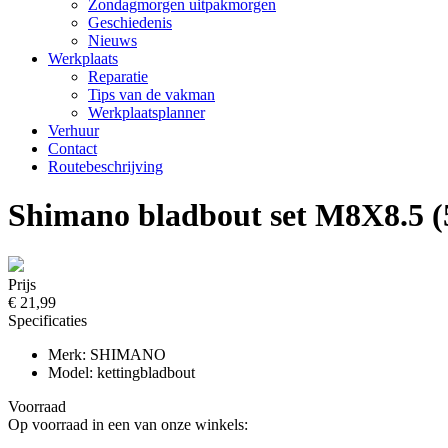
Zondagmorgen uitpakmorgen
Geschiedenis
Nieuws
Werkplaats
Reparatie
Tips van de vakman
Werkplaatsplanner
Verhuur
Contact
Routebeschrijving
Shimano bladbout set M8X8.5 (
Prijs
€ 21,99
Specificaties
Merk: SHIMANO
Model: kettingbladbout
Voorraad
Op voorraad in een van onze winkels: