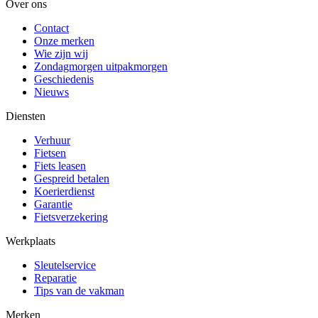
Over ons
Contact
Onze merken
Wie zijn wij
Zondagmorgen uitpakmorgen
Geschiedenis
Nieuws
Diensten
Verhuur
Fietsen
Fiets leasen
Gespreid betalen
Koerierdienst
Garantie
Fietsverzekering
Werkplaats
Sleutelservice
Reparatie
Tips van de vakman
Merken