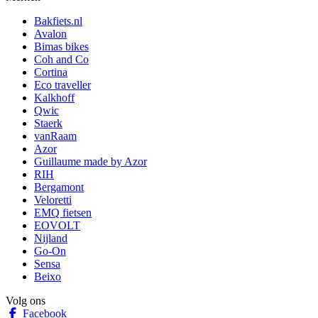
Bakfiets.nl
Avalon
Bimas bikes
Coh and Co
Cortina
Eco traveller
Kalkhoff
Qwic
Staerk
vanRaam
Azor
Guillaume made by Azor
RIH
Bergamont
Veloretti
EMQ fietsen
EOVOLT
Nijland
Go-On
Sensa
Beixo
Volg ons
Facebook