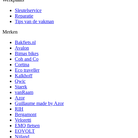
Sleutelservice
Reparatie
Tips van de vakman
Merken
Bakfiets.nl
Avalon
Bimas bikes
Coh and Co
Cortina
Eco traveller
Kalkhoff
Qwic
Staerk
vanRaam
Azor
Guillaume made by Azor
RIH
Bergamont
Veloretti
EMQ fietsen
EOVOLT
Nijland