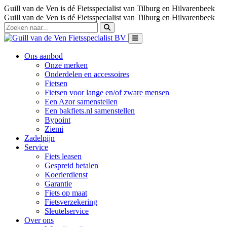
Guill van de Ven is dé Fietsspecialist van Tilburg en Hilvarenbeek
Guill van de Ven is dé Fietsspecialist van Tilburg en Hilvarenbeek
Ons aanbod
Onze merken
Onderdelen en accessoires
Fietsen
Fietsen voor lange en/of zware mensen
Een Azor samenstellen
Een bakfiets.nl samenstellen
Bypoint
Ziemi
Zadelpijn
Service
Fiets leasen
Gespreid betalen
Koerierdienst
Garantie
Fiets op maat
Fietsverzekering
Sleutelservice
Over ons