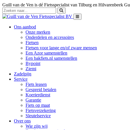
Guill van de Ven is dé Fietsspecialist van Tilburg en Hilvarenbeek
Gui
Ons aanbod
Onze merken
Onderdelen en accessoires
Fietsen
Fietsen voor lange en/of zware mensen
Een Azor samenstellen
Een bakfiets.nl samenstellen
Bypoint
Ziemi
Zadelpijn
Service
Fiets leasen
Gespreid betalen
Koerierdienst
Garantie
Fiets op maat
Fietsverzekering
Sleutelservice
Over ons
Wie zijn wij