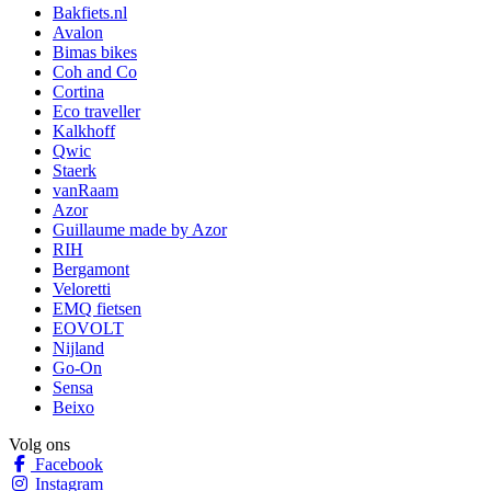
Bakfiets.nl
Avalon
Bimas bikes
Coh and Co
Cortina
Eco traveller
Kalkhoff
Qwic
Staerk
vanRaam
Azor
Guillaume made by Azor
RIH
Bergamont
Veloretti
EMQ fietsen
EOVOLT
Nijland
Go-On
Sensa
Beixo
Volg ons
Facebook
Instagram