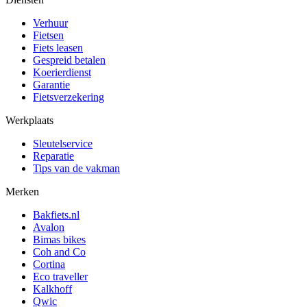
Verhuur
Fietsen
Fiets leasen
Gespreid betalen
Koerierdienst
Garantie
Fietsverzekering
Werkplaats
Sleutelservice
Reparatie
Tips van de vakman
Merken
Bakfiets.nl
Avalon
Bimas bikes
Coh and Co
Cortina
Eco traveller
Kalkhoff
Qwic