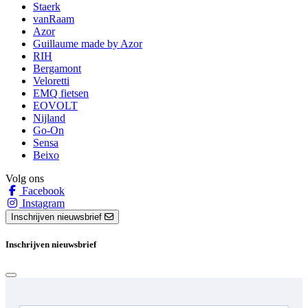
Staerk
vanRaam
Azor
Guillaume made by Azor
RIH
Bergamont
Veloretti
EMQ fietsen
EOVOLT
Nijland
Go-On
Sensa
Beixo
Volg ons
Facebook
Instagram
Inschrijven nieuwsbrief
Inschrijven nieuwsbrief