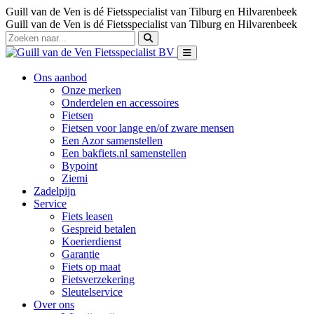
Guill van de Ven is dé Fietsspecialist van Tilburg en Hilvarenbeek
Guill van de Ven is dé Fietsspecialist van Tilburg en Hilvarenbeek
Ons aanbod
Onze merken
Onderdelen en accessoires
Fietsen
Fietsen voor lange en/of zware mensen
Een Azor samenstellen
Een bakfiets.nl samenstellen
Bypoint
Ziemi
Zadelpijn
Service
Fiets leasen
Gespreid betalen
Koerierdienst
Garantie
Fiets op maat
Fietsverzekering
Sleutelservice
Over ons