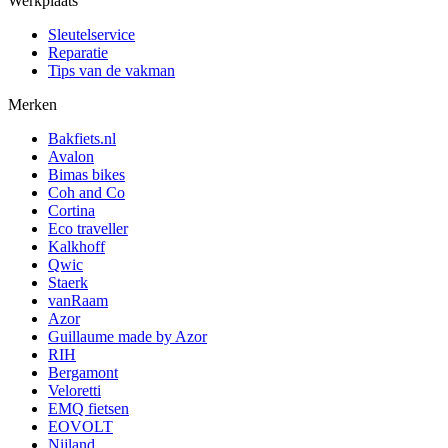
Werkplaats
Sleutelservice
Reparatie
Tips van de vakman
Merken
Bakfiets.nl
Avalon
Bimas bikes
Coh and Co
Cortina
Eco traveller
Kalkhoff
Qwic
Staerk
vanRaam
Azor
Guillaume made by Azor
RIH
Bergamont
Veloretti
EMQ fietsen
EOVOLT
Nijland