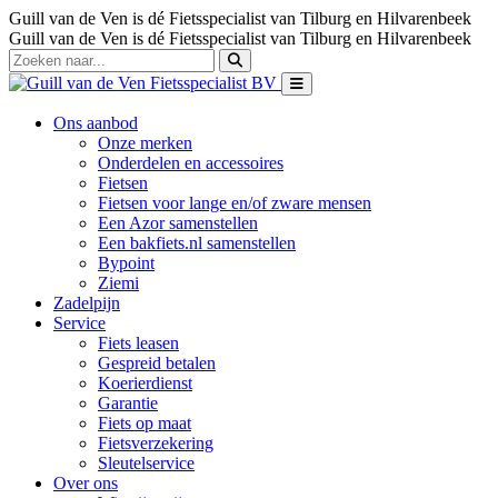
Guill van de Ven is dé Fietsspecialist van Tilburg en Hilvarenbeek
Guill van de Ven is dé Fietsspecialist van Tilburg en Hilvarenbeek
Ons aanbod
Onze merken
Onderdelen en accessoires
Fietsen
Fietsen voor lange en/of zware mensen
Een Azor samenstellen
Een bakfiets.nl samenstellen
Bypoint
Ziemi
Zadelpijn
Service
Fiets leasen
Gespreid betalen
Koerierdienst
Garantie
Fiets op maat
Fietsverzekering
Sleutelservice
Over ons