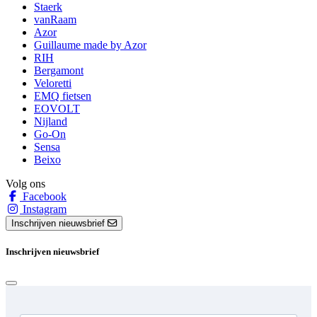
Staerk
vanRaam
Azor
Guillaume made by Azor
RIH
Bergamont
Veloretti
EMQ fietsen
EOVOLT
Nijland
Go-On
Sensa
Beixo
Volg ons
Facebook
Instagram
Inschrijven nieuwsbrief
Inschrijven nieuwsbrief