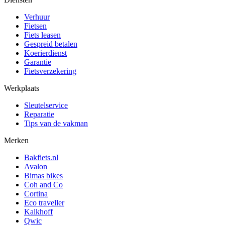
Verhuur
Fietsen
Fiets leasen
Gespreid betalen
Koerierdienst
Garantie
Fietsverzekering
Werkplaats
Sleutelservice
Reparatie
Tips van de vakman
Merken
Bakfiets.nl
Avalon
Bimas bikes
Coh and Co
Cortina
Eco traveller
Kalkhoff
Qwic