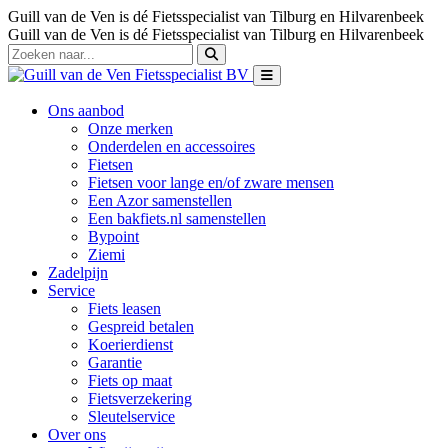
Guill van de Ven is dé Fietsspecialist van Tilburg en Hilvarenbeek
Guill van de Ven is dé Fietsspecialist van Tilburg en Hilvarenbeek
Ons aanbod
Onze merken
Onderdelen en accessoires
Fietsen
Fietsen voor lange en/of zware mensen
Een Azor samenstellen
Een bakfiets.nl samenstellen
Bypoint
Ziemi
Zadelpijn
Service
Fiets leasen
Gespreid betalen
Koerierdienst
Garantie
Fiets op maat
Fietsverzekering
Sleutelservice
Over ons