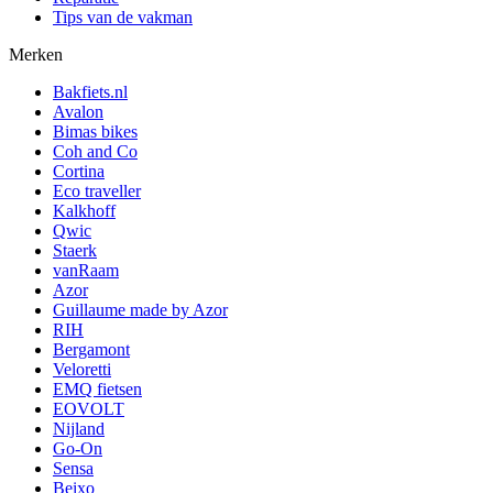
Tips van de vakman
Merken
Bakfiets.nl
Avalon
Bimas bikes
Coh and Co
Cortina
Eco traveller
Kalkhoff
Qwic
Staerk
vanRaam
Azor
Guillaume made by Azor
RIH
Bergamont
Veloretti
EMQ fietsen
EOVOLT
Nijland
Go-On
Sensa
Beixo