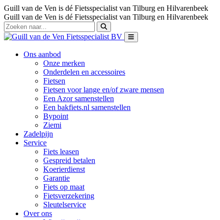
Guill van de Ven is dé Fietsspecialist van Tilburg en Hilvarenbeek
Guill van de Ven is dé Fietsspecialist van Tilburg en Hilvarenbeek
Ons aanbod
Onze merken
Onderdelen en accessoires
Fietsen
Fietsen voor lange en/of zware mensen
Een Azor samenstellen
Een bakfiets.nl samenstellen
Bypoint
Ziemi
Zadelpijn
Service
Fiets leasen
Gespreid betalen
Koerierdienst
Garantie
Fiets op maat
Fietsverzekering
Sleutelservice
Over ons