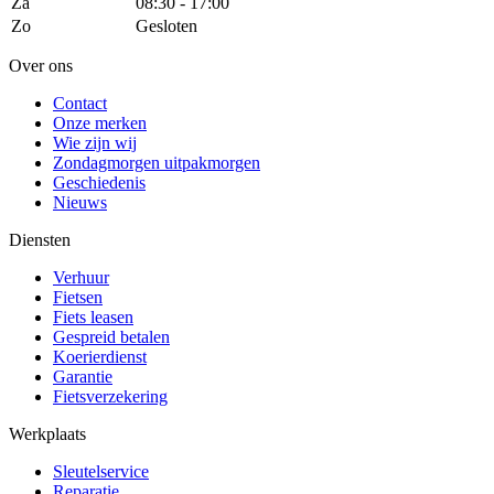
Za
08:30 - 17:00
Zo
Gesloten
Over ons
Contact
Onze merken
Wie zijn wij
Zondagmorgen uitpakmorgen
Geschiedenis
Nieuws
Diensten
Verhuur
Fietsen
Fiets leasen
Gespreid betalen
Koerierdienst
Garantie
Fietsverzekering
Werkplaats
Sleutelservice
Reparatie