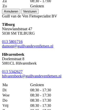
Za
08:30 - 17:00
Zo
Gesloten
Annuleren
Versturen
Guill van de Ven Fietsspecialist BV
Tilburg
Nieuwlandstraat 47
5038 SM TILBURG
013 5801716
dumont@guillvandevenfietsen.nl
Hilvarenbeek
Doelenstraat 8
5081CL Hilvarenbeek
013 5342627
hilvarenbeek@guillvandevenfietsen.nl
Ma
Gesloten
Di
08:30 - 17:30
Woe
08:30 - 17:30
Do
08:30 - 17:30
Vrij
08:30 - 17:30