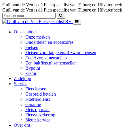
Guill van de Ven is dé Fietsspecialist van Tilburg en Hilvarenbeek
Guill van de Ven is dé Fietsspecialist van Tilburg en Hilvarenbeek
Ons aanbod
Onze merken
Onderdelen en accessoires
Fietsen
Fietsen voor lange en/of zware mensen
Een Azor samenstellen
Een bakfiets.nl samenstellen
Bypoint
Ziemi
Zadelpijn
Service
Fiets leasen
Gespreid betalen
Koerierdienst
Garantie
Fiets op maat
Fietsverzekering
Sleutelservice
Over ons