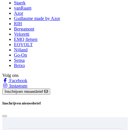
Staerk
vanRaam
Azor
Guillaume made by Azor
RIH
Bergamont
Veloretti
EMQ fietsen
EOVOLT
Nijland
Go-On
Sensa
Beixo
Volg ons
Facebook
Instagram
Inschrijven nieuwsbrief
Inschrijven nieuwsbrief