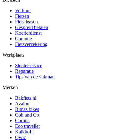
Verhuur
Fietsen
Fiets leasen
Gespreid betalen
Koerierdienst
Garantie
Fietsverzekering
Werkplaats
Sleutelservice
Reparatie
Tips van de vakman
Merken
Bakfiets.nl
Avalon
Bimas bikes
Coh and Co
Cortina
Eco traveller
Kalkhoff
Qwic