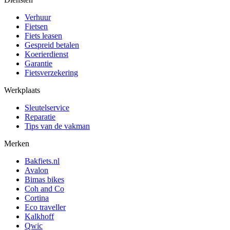
Verhuur
Fietsen
Fiets leasen
Gespreid betalen
Koerierdienst
Garantie
Fietsverzekering
Werkplaats
Sleutelservice
Reparatie
Tips van de vakman
Merken
Bakfiets.nl
Avalon
Bimas bikes
Coh and Co
Cortina
Eco traveller
Kalkhoff
Qwic