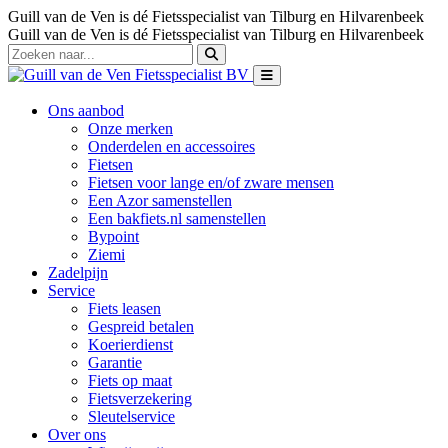
Guill van de Ven is dé Fietsspecialist van Tilburg en Hilvarenbeek
Guill van de Ven is dé Fietsspecialist van Tilburg en Hilvarenbeek
Ons aanbod
Onze merken
Onderdelen en accessoires
Fietsen
Fietsen voor lange en/of zware mensen
Een Azor samenstellen
Een bakfiets.nl samenstellen
Bypoint
Ziemi
Zadelpijn
Service
Fiets leasen
Gespreid betalen
Koerierdienst
Garantie
Fiets op maat
Fietsverzekering
Sleutelservice
Over ons