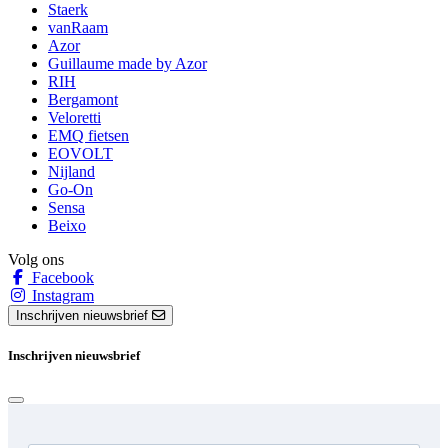
Staerk
vanRaam
Azor
Guillaume made by Azor
RIH
Bergamont
Veloretti
EMQ fietsen
EOVOLT
Nijland
Go-On
Sensa
Beixo
Volg ons
Facebook
Instagram
Inschrijven nieuwsbrief
Inschrijven nieuwsbrief