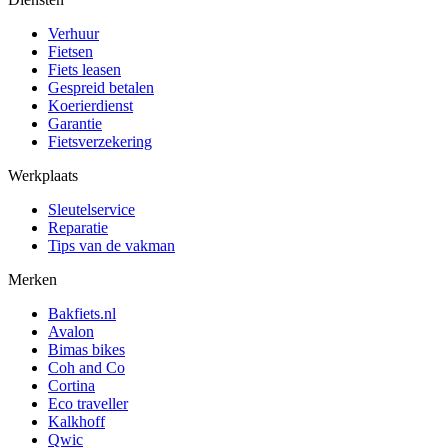
Verhuur
Fietsen
Fiets leasen
Gespreid betalen
Koerierdienst
Garantie
Fietsverzekering
Werkplaats
Sleutelservice
Reparatie
Tips van de vakman
Merken
Bakfiets.nl
Avalon
Bimas bikes
Coh and Co
Cortina
Eco traveller
Kalkhoff
Qwic