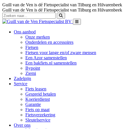
Guill van de Ven is dé Fietsspecialist van Tilburg en Hilvarenbeek
Guill van de Ven is dé Fietsspecialist van Tilburg en Hilvarenbeek
Ons aanbod
Onze merken
Onderdelen en accessoires
Fietsen
Fietsen voor lange en/of zware mensen
Een Azor samenstellen
Een bakfiets.nl samenstellen
Bypoint
Ziemi
Zadelpijn
Service
Fiets leasen
Gespreid betalen
Koerierdienst
Garantie
Fiets op maat
Fietsverzekering
Sleutelservice
Over ons