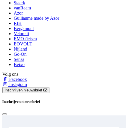
Staerk
vanRaam
Azor
Guillaume made by Azor
RIH
Bergamont
Veloretti
EMQ fietsen
EOVOLT
Nijland
Go-On
Sensa
Beixo
Volg ons
Facebook
Instagram
Inschrijven nieuwsbrief
Inschrijven nieuwsbrief