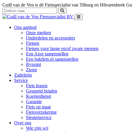
Guill van de Ven is dé Fietsspecialist van Tilburg en Hilvarenbeek
Gui
Ons aanbod
Onze merken
Onderdelen en accessoires
Fietsen
Fietsen voor lange en/of zware mensen
Een Azor samenstellen
Een bakfiets.nl samenstellen
Bypoint
Ziemi
Zadelpijn
Service
Fiets leasen
Gespreid betalen
Koerierdienst
Garantie
Fiets op maat
Fietsverzekering
Sleutelservice
Over ons
Wie zijn wij