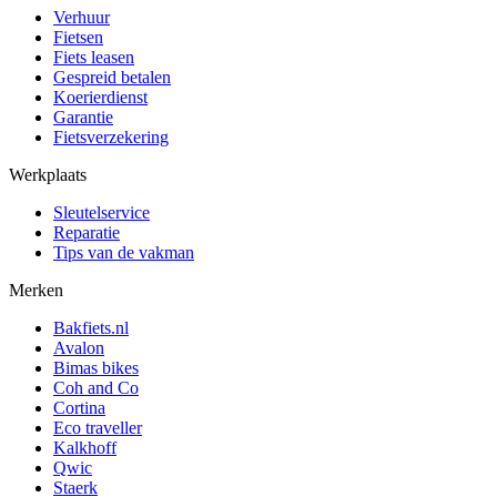
Verhuur
Fietsen
Fiets leasen
Gespreid betalen
Koerierdienst
Garantie
Fietsverzekering
Werkplaats
Sleutelservice
Reparatie
Tips van de vakman
Merken
Bakfiets.nl
Avalon
Bimas bikes
Coh and Co
Cortina
Eco traveller
Kalkhoff
Qwic
Staerk