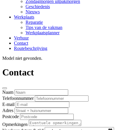
Zondagmorgen uitpakmorgen
Geschiedenis
Nieuws
Werkplaats
Reparatie
Tips van de vakman
Werkplaatsplanner
Verhuur
Contact
Routebeschrijving
Model niet gevonden.
Contact
Naam
Telefoonnummer
E-mail
Adres
Postcode
Opmerkingen