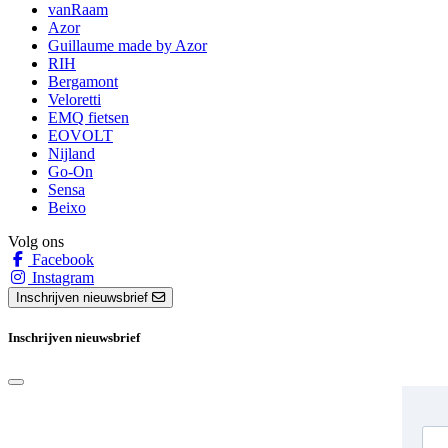
vanRaam
Azor
Guillaume made by Azor
RIH
Bergamont
Veloretti
EMQ fietsen
EOVOLT
Nijland
Go-On
Sensa
Beixo
Volg ons
Facebook
Instagram
Inschrijven nieuwsbrief
Inschrijven nieuwsbrief