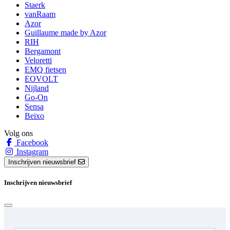
Staerk
vanRaam
Azor
Guillaume made by Azor
RIH
Bergamont
Veloretti
EMQ fietsen
EOVOLT
Nijland
Go-On
Sensa
Beixo
Volg ons
Facebook
Instagram
Inschrijven nieuwsbrief
Inschrijven nieuwsbrief