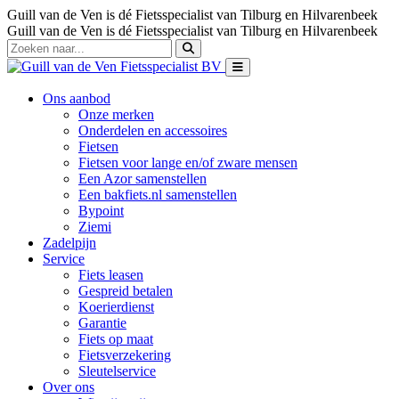
Guill van de Ven is dé Fietsspecialist van Tilburg en Hilvarenbeek
Guill van de Ven is dé Fietsspecialist van Tilburg en Hilvarenbeek
Ons aanbod
Onze merken
Onderdelen en accessoires
Fietsen
Fietsen voor lange en/of zware mensen
Een Azor samenstellen
Een bakfiets.nl samenstellen
Bypoint
Ziemi
Zadelpijn
Service
Fiets leasen
Gespreid betalen
Koerierdienst
Garantie
Fiets op maat
Fietsverzekering
Sleutelservice
Over ons