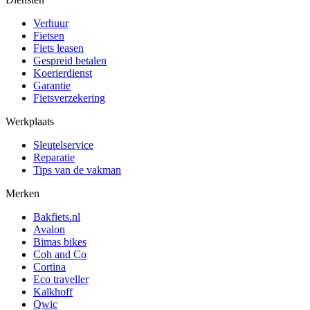
Verhuur
Fietsen
Fiets leasen
Gespreid betalen
Koerierdienst
Garantie
Fietsverzekering
Werkplaats
Sleutelservice
Reparatie
Tips van de vakman
Merken
Bakfiets.nl
Avalon
Bimas bikes
Coh and Co
Cortina
Eco traveller
Kalkhoff
Qwic