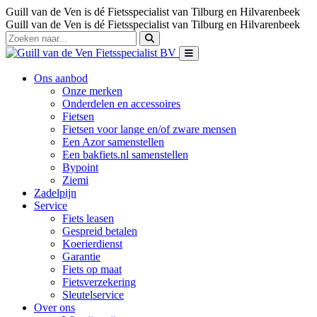
Guill van de Ven is dé Fietsspecialist van Tilburg en Hilvarenbeek
Guill van de Ven is dé Fietsspecialist van Tilburg en Hilvarenbeek
Ons aanbod
Onze merken
Onderdelen en accessoires
Fietsen
Fietsen voor lange en/of zware mensen
Een Azor samenstellen
Een bakfiets.nl samenstellen
Bypoint
Ziemi
Zadelpijn
Service
Fiets leasen
Gespreid betalen
Koerierdienst
Garantie
Fiets op maat
Fietsverzekering
Sleutelservice
Over ons