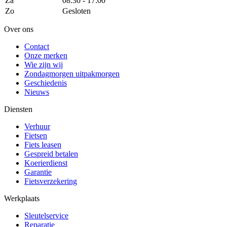
Za
08:30 - 17:00
Zo
Gesloten
Over ons
Contact
Onze merken
Wie zijn wij
Zondagmorgen uitpakmorgen
Geschiedenis
Nieuws
Diensten
Verhuur
Fietsen
Fiets leasen
Gespreid betalen
Koerierdienst
Garantie
Fietsverzekering
Werkplaats
Sleutelservice
Reparatie