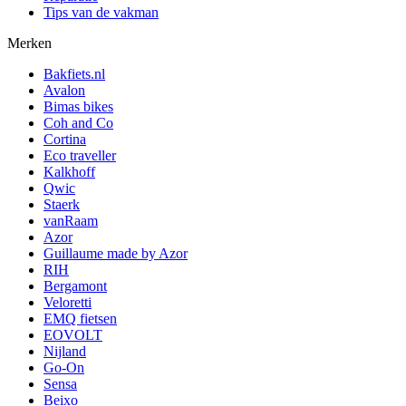
Tips van de vakman
Merken
Bakfiets.nl
Avalon
Bimas bikes
Coh and Co
Cortina
Eco traveller
Kalkhoff
Qwic
Staerk
vanRaam
Azor
Guillaume made by Azor
RIH
Bergamont
Veloretti
EMQ fietsen
EOVOLT
Nijland
Go-On
Sensa
Beixo