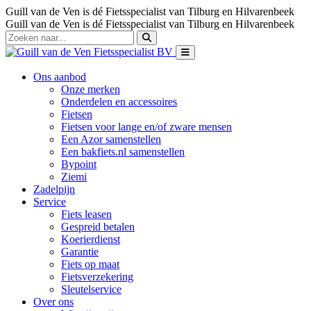
Guill van de Ven is dé Fietsspecialist van Tilburg en Hilvarenbeek
Guill van de Ven is dé Fietsspecialist van Tilburg en Hilvarenbeek
Ons aanbod
Onze merken
Onderdelen en accessoires
Fietsen
Fietsen voor lange en/of zware mensen
Een Azor samenstellen
Een bakfiets.nl samenstellen
Bypoint
Ziemi
Zadelpijn
Service
Fiets leasen
Gespreid betalen
Koerierdienst
Garantie
Fiets op maat
Fietsverzekering
Sleutelservice
Over ons