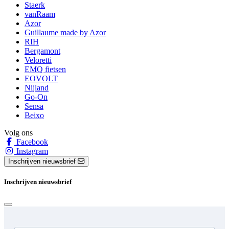
Staerk
vanRaam
Azor
Guillaume made by Azor
RIH
Bergamont
Veloretti
EMQ fietsen
EOVOLT
Nijland
Go-On
Sensa
Beixo
Volg ons
Facebook
Instagram
Inschrijven nieuwsbrief
Inschrijven nieuwsbrief