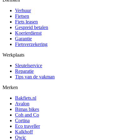
Verhuur
Fietsen
Fiets leasen
Gespreid betalen
Koerierdienst
Garantie
Fietsverzekering
Werkplaats
Sleutelservice
Reparatie
Tips van de vakman
Merken
Bakfiets.nl
Avalon
Bimas bikes
Coh and Co
Cortina
Eco traveller
Kalkhoff
Qwic