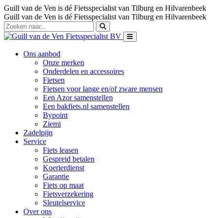
Guill van de Ven is dé Fietsspecialist van Tilburg en Hilvarenbeek
Guill van de Ven is dé Fietsspecialist van Tilburg en Hilvarenbeek
Ons aanbod
Onze merken
Onderdelen en accessoires
Fietsen
Fietsen voor lange en/of zware mensen
Een Azor samenstellen
Een bakfiets.nl samenstellen
Bypoint
Ziemi
Zadelpijn
Service
Fiets leasen
Gespreid betalen
Koerierdienst
Garantie
Fiets op maat
Fietsverzekering
Sleutelservice
Over ons