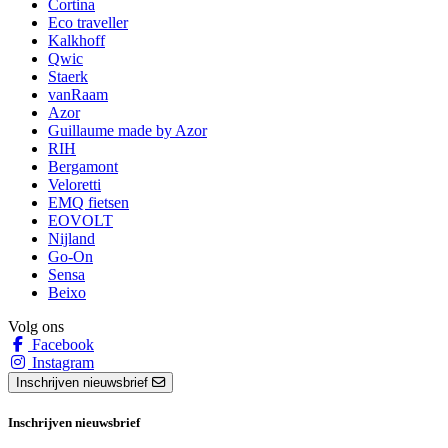
Cortina
Eco traveller
Kalkhoff
Qwic
Staerk
vanRaam
Azor
Guillaume made by Azor
RIH
Bergamont
Veloretti
EMQ fietsen
EOVOLT
Nijland
Go-On
Sensa
Beixo
Volg ons
Facebook
Instagram
Inschrijven nieuwsbrief
Inschrijven nieuwsbrief