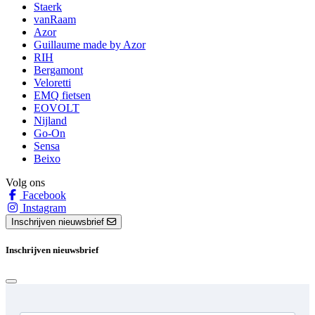
Staerk
vanRaam
Azor
Guillaume made by Azor
RIH
Bergamont
Veloretti
EMQ fietsen
EOVOLT
Nijland
Go-On
Sensa
Beixo
Volg ons
Facebook
Instagram
Inschrijven nieuwsbrief
Inschrijven nieuwsbrief