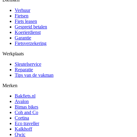
Verhuur
Fietsen
Fiets leasen
Gespreid betalen
Koerierdienst
Garantie
Fietsverzekering
Werkplaats
Sleutelservice
Reparatie
Tips van de vakman
Merken
Bakfiets.nl
Avalon
Bimas bikes
Coh and Co
Cortina
Eco traveller
Kalkhoff
Qwic