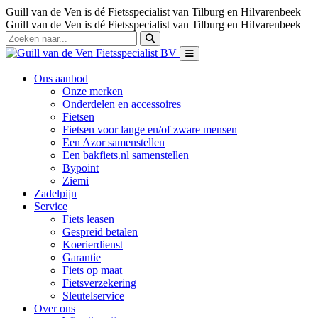
Guill van de Ven is dé Fietsspecialist van Tilburg en Hilvarenbeek
Guill van de Ven is dé Fietsspecialist van Tilburg en Hilvarenbeek
Ons aanbod
Onze merken
Onderdelen en accessoires
Fietsen
Fietsen voor lange en/of zware mensen
Een Azor samenstellen
Een bakfiets.nl samenstellen
Bypoint
Ziemi
Zadelpijn
Service
Fiets leasen
Gespreid betalen
Koerierdienst
Garantie
Fiets op maat
Fietsverzekering
Sleutelservice
Over ons