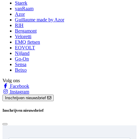
Staerk
vanRaam
Azor
Guillaume made by Azor
RIH
Bergamont
Veloretti
EMQ fietsen
EOVOLT
Nijland
Go-On
Sensa
Beixo
Volg ons
Facebook
Instagram
Inschrijven nieuwsbrief
Inschrijven nieuwsbrief