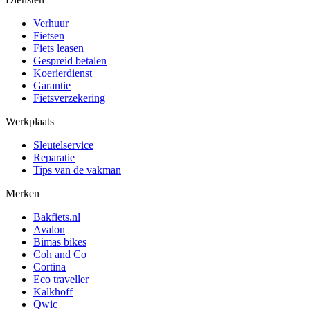
Verhuur
Fietsen
Fiets leasen
Gespreid betalen
Koerierdienst
Garantie
Fietsverzekering
Werkplaats
Sleutelservice
Reparatie
Tips van de vakman
Merken
Bakfiets.nl
Avalon
Bimas bikes
Coh and Co
Cortina
Eco traveller
Kalkhoff
Qwic