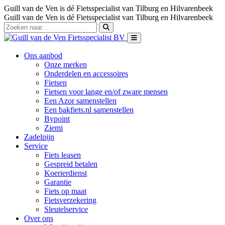
Guill van de Ven is dé Fietsspecialist van Tilburg en Hilvarenbeek
Guill van de Ven is dé Fietsspecialist van Tilburg en Hilvarenbeek
Ons aanbod
Onze merken
Onderdelen en accessoires
Fietsen
Fietsen voor lange en/of zware mensen
Een Azor samenstellen
Een bakfiets.nl samenstellen
Bypoint
Ziemi
Zadelpijn
Service
Fiets leasen
Gespreid betalen
Koerierdienst
Garantie
Fiets op maat
Fietsverzekering
Sleutelservice
Over ons