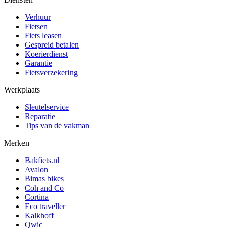
Verhuur
Fietsen
Fiets leasen
Gespreid betalen
Koerierdienst
Garantie
Fietsverzekering
Werkplaats
Sleutelservice
Reparatie
Tips van de vakman
Merken
Bakfiets.nl
Avalon
Bimas bikes
Coh and Co
Cortina
Eco traveller
Kalkhoff
Qwic