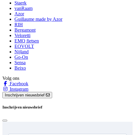
Staerk
vanRaam
Azor
Guillaume made by Azor
RIH
Bergamont
Veloretti
EMQ fietsen
EOVOLT
Nijland
Go-On
Sensa
Beixo
Volg ons
Facebook
Instagram
Inschrijven nieuwsbrief
Inschrijven nieuwsbrief