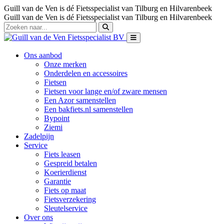
Guill van de Ven is dé Fietsspecialist van Tilburg en Hilvarenbeek
Guill van de Ven is dé Fietsspecialist van Tilburg en Hilvarenbeek
Ons aanbod
Onze merken
Onderdelen en accessoires
Fietsen
Fietsen voor lange en/of zware mensen
Een Azor samenstellen
Een bakfiets.nl samenstellen
Bypoint
Ziemi
Zadelpijn
Service
Fiets leasen
Gespreid betalen
Koerierdienst
Garantie
Fiets op maat
Fietsverzekering
Sleutelservice
Over ons