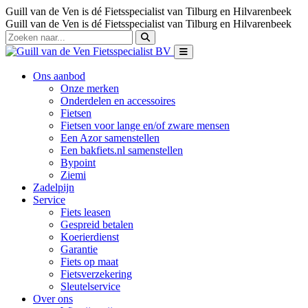
Guill van de Ven is dé Fietsspecialist van Tilburg en Hilvarenbeek
Guill van de Ven is dé Fietsspecialist van Tilburg en Hilvarenbeek
Ons aanbod
Onze merken
Onderdelen en accessoires
Fietsen
Fietsen voor lange en/of zware mensen
Een Azor samenstellen
Een bakfiets.nl samenstellen
Bypoint
Ziemi
Zadelpijn
Service
Fiets leasen
Gespreid betalen
Koerierdienst
Garantie
Fiets op maat
Fietsverzekering
Sleutelservice
Over ons