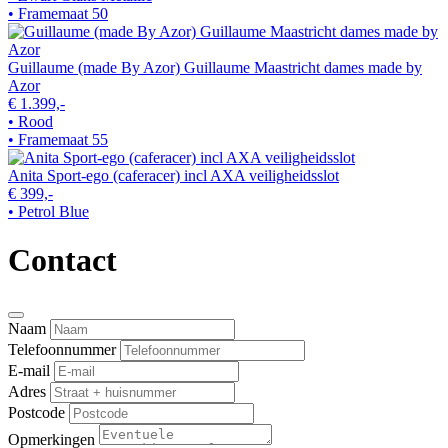
• Framemaat 50
Guillaume (made By Azor) Guillaume Maastricht dames made by
Azor
€ 1.399,-
• Rood
• Framemaat 55
Anita Sport-ego (caferacer) incl AXA veiligheidsslot
€ 399,-
• Petrol Blue
Contact
Naam
Telefoonnummer
E-mail
Adres
Postcode
Opmerkingen