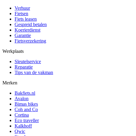
Verhuur
Fietsen
Fiets leasen
Gespreid betalen
Koerierdienst
Garantie
Fietsverzekering
Werkplaats
Sleutelservice
Reparatie
Tips van de vakman
Merken
Bakfiets.nl
Avalon
Bimas bikes
Coh and Co
Cortina
Eco traveller
Kalkhoff
Qwic