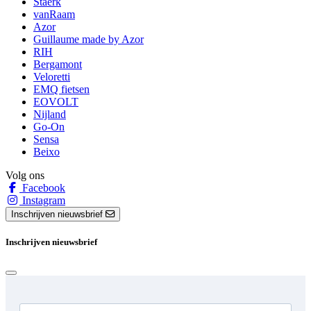
Staerk
vanRaam
Azor
Guillaume made by Azor
RIH
Bergamont
Veloretti
EMQ fietsen
EOVOLT
Nijland
Go-On
Sensa
Beixo
Volg ons
Facebook
Instagram
Inschrijven nieuwsbrief
Inschrijven nieuwsbrief