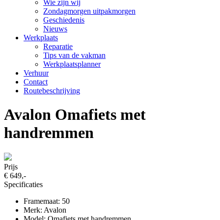
Wie zijn wij
Zondagmorgen uitpakmorgen
Geschiedenis
Nieuws
Werkplaats
Reparatie
Tips van de vakman
Werkplaatsplanner
Verhuur
Contact
Routebeschrijving
Avalon Omafiets met
handremmen
Prijs
€ 649,-
Specificaties
Framemaat: 50
Merk: Avalon
Model: Omafiets met handremmen