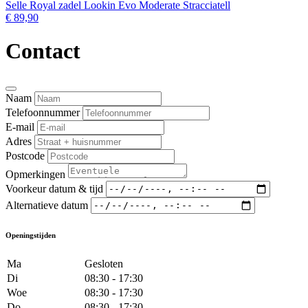
Selle Royal zadel Lookin Evo Moderate Stracciatell
€ 89,90
Contact
Naam
Telefoonnummer
E-mail
Adres
Postcode
Opmerkingen
Voorkeur datum & tijd
Alternatieve datum
Openingstijden
Ma
Gesloten
Di
08:30 - 17:30
Woe
08:30 - 17:30
Do
08:30 - 17:30