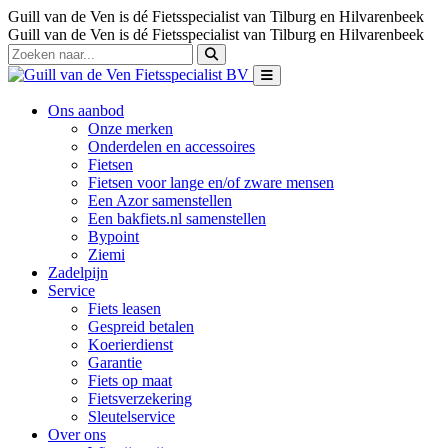
Guill van de Ven is dé Fietsspecialist van Tilburg en Hilvarenbeek
Guill van de Ven is dé Fietsspecialist van Tilburg en Hilvarenbeek
Ons aanbod
Onze merken
Onderdelen en accessoires
Fietsen
Fietsen voor lange en/of zware mensen
Een Azor samenstellen
Een bakfiets.nl samenstellen
Bypoint
Ziemi
Zadelpijn
Service
Fiets leasen
Gespreid betalen
Koerierdienst
Garantie
Fiets op maat
Fietsverzekering
Sleutelservice
Over ons