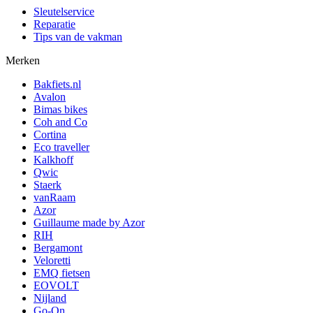
Sleutelservice
Reparatie
Tips van de vakman
Merken
Bakfiets.nl
Avalon
Bimas bikes
Coh and Co
Cortina
Eco traveller
Kalkhoff
Qwic
Staerk
vanRaam
Azor
Guillaume made by Azor
RIH
Bergamont
Veloretti
EMQ fietsen
EOVOLT
Nijland
Go-On