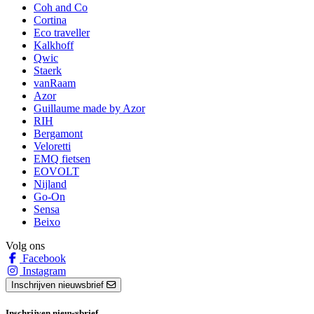
Coh and Co
Cortina
Eco traveller
Kalkhoff
Qwic
Staerk
vanRaam
Azor
Guillaume made by Azor
RIH
Bergamont
Veloretti
EMQ fietsen
EOVOLT
Nijland
Go-On
Sensa
Beixo
Volg ons
Facebook
Instagram
Inschrijven nieuwsbrief
Inschrijven nieuwsbrief