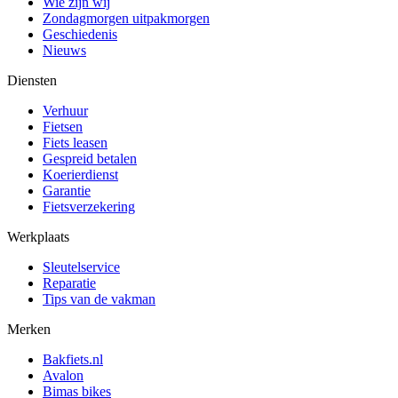
Wie zijn wij
Zondagmorgen uitpakmorgen
Geschiedenis
Nieuws
Diensten
Verhuur
Fietsen
Fiets leasen
Gespreid betalen
Koerierdienst
Garantie
Fietsverzekering
Werkplaats
Sleutelservice
Reparatie
Tips van de vakman
Merken
Bakfiets.nl
Avalon
Bimas bikes