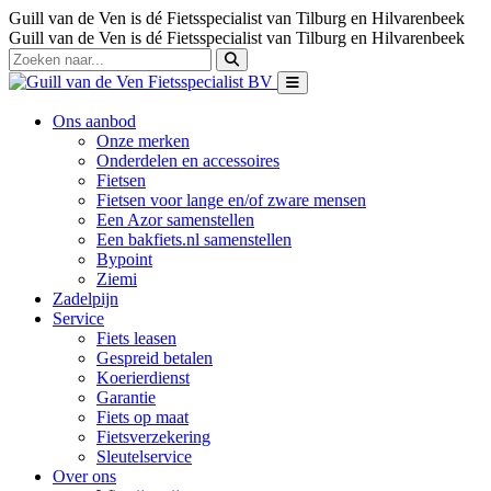
Guill van de Ven is dé Fietsspecialist van Tilburg en Hilvarenbeek
Guill van de Ven is dé Fietsspecialist van Tilburg en Hilvarenbeek
Ons aanbod
Onze merken
Onderdelen en accessoires
Fietsen
Fietsen voor lange en/of zware mensen
Een Azor samenstellen
Een bakfiets.nl samenstellen
Bypoint
Ziemi
Zadelpijn
Service
Fiets leasen
Gespreid betalen
Koerierdienst
Garantie
Fiets op maat
Fietsverzekering
Sleutelservice
Over ons