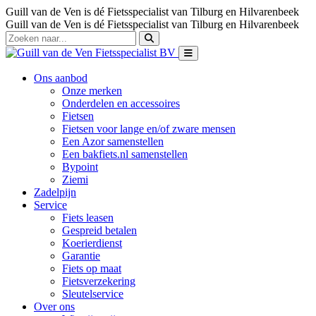
Guill van de Ven is dé Fietsspecialist van Tilburg en Hilvarenbeek
Guill van de Ven is dé Fietsspecialist van Tilburg en Hilvarenbeek
Ons aanbod
Onze merken
Onderdelen en accessoires
Fietsen
Fietsen voor lange en/of zware mensen
Een Azor samenstellen
Een bakfiets.nl samenstellen
Bypoint
Ziemi
Zadelpijn
Service
Fiets leasen
Gespreid betalen
Koerierdienst
Garantie
Fiets op maat
Fietsverzekering
Sleutelservice
Over ons