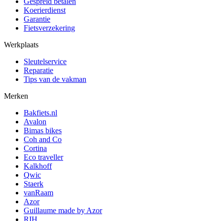
Gespreid betalen
Koerierdienst
Garantie
Fietsverzekering
Werkplaats
Sleutelservice
Reparatie
Tips van de vakman
Merken
Bakfiets.nl
Avalon
Bimas bikes
Coh and Co
Cortina
Eco traveller
Kalkhoff
Qwic
Staerk
vanRaam
Azor
Guillaume made by Azor
RIH