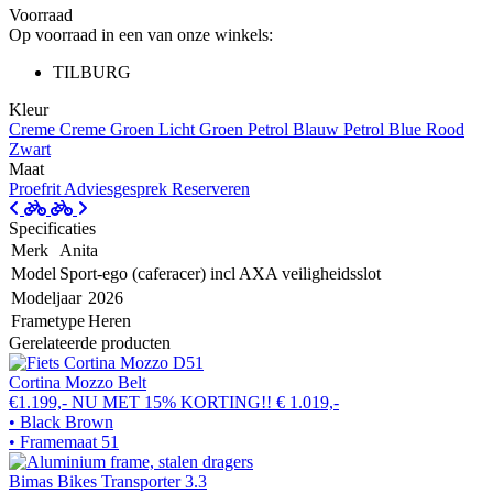
Voorraad
Op voorraad in een van onze winkels:
TILBURG
Kleur
Creme
Creme
Groen
Licht Groen
Petrol Blauw
Petrol Blue
Rood
Zwart
Maat
Proefrit
Adviesgesprek
Reserveren
Specificaties
Merk
Anita
Model
Sport-ego (caferacer) incl AXA veiligheidsslot
Modeljaar
2026
Frametype
Heren
Gerelateerde producten
Cortina Mozzo Belt
€1.199,-
NU MET 15% KORTING!!
€ 1.019,-
• Black Brown
• Framemaat 51
Bimas Bikes Transporter 3.3