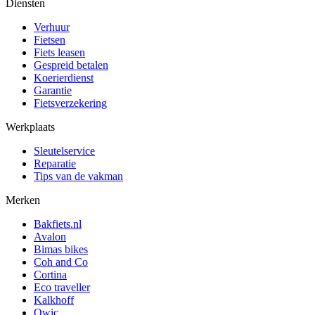
Diensten
Verhuur
Fietsen
Fiets leasen
Gespreid betalen
Koerierdienst
Garantie
Fietsverzekering
Werkplaats
Sleutelservice
Reparatie
Tips van de vakman
Merken
Bakfiets.nl
Avalon
Bimas bikes
Coh and Co
Cortina
Eco traveller
Kalkhoff
Qwic