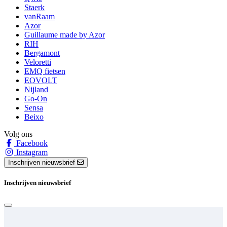
Staerk
vanRaam
Azor
Guillaume made by Azor
RIH
Bergamont
Veloretti
EMQ fietsen
EOVOLT
Nijland
Go-On
Sensa
Beixo
Volg ons
Facebook
Instagram
Inschrijven nieuwsbrief
Inschrijven nieuwsbrief