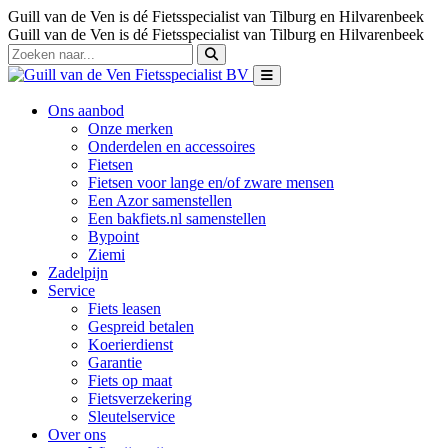
Guill van de Ven is dé Fietsspecialist van Tilburg en Hilvarenbeek
Guill van de Ven is dé Fietsspecialist van Tilburg en Hilvarenbeek
Ons aanbod
Onze merken
Onderdelen en accessoires
Fietsen
Fietsen voor lange en/of zware mensen
Een Azor samenstellen
Een bakfiets.nl samenstellen
Bypoint
Ziemi
Zadelpijn
Service
Fiets leasen
Gespreid betalen
Koerierdienst
Garantie
Fiets op maat
Fietsverzekering
Sleutelservice
Over ons