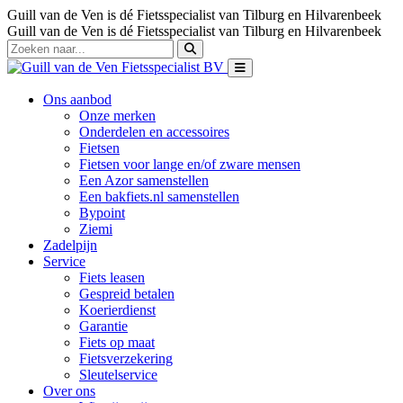
Guill van de Ven is dé Fietsspecialist van Tilburg en Hilvarenbeek
Guill van de Ven is dé Fietsspecialist van Tilburg en Hilvarenbeek
Ons aanbod
Onze merken
Onderdelen en accessoires
Fietsen
Fietsen voor lange en/of zware mensen
Een Azor samenstellen
Een bakfiets.nl samenstellen
Bypoint
Ziemi
Zadelpijn
Service
Fiets leasen
Gespreid betalen
Koerierdienst
Garantie
Fiets op maat
Fietsverzekering
Sleutelservice
Over ons