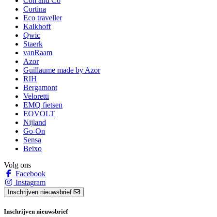
Coh and Co
Cortina
Eco traveller
Kalkhoff
Qwic
Staerk
vanRaam
Azor
Guillaume made by Azor
RIH
Bergamont
Veloretti
EMQ fietsen
EOVOLT
Nijland
Go-On
Sensa
Beixo
Volg ons
Facebook
Instagram
Inschrijven nieuwsbrief
Inschrijven nieuwsbrief