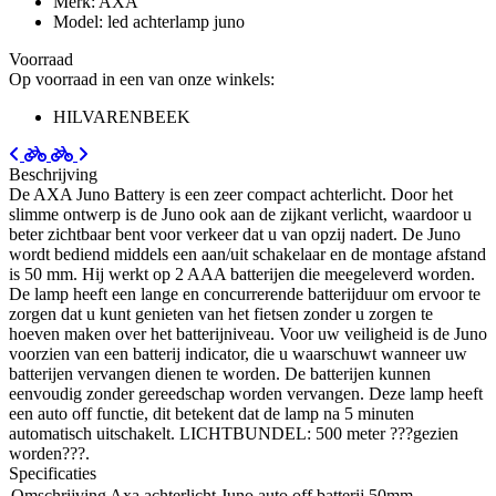
Merk: AXA
Model: led achterlamp juno
Voorraad
Op voorraad in een van onze winkels:
HILVARENBEEK
Beschrijving
De AXA Juno Battery is een zeer compact achterlicht. Door het
slimme ontwerp is de Juno ook aan de zijkant verlicht, waardoor u
beter zichtbaar bent voor verkeer dat u van opzij nadert. De Juno
wordt bediend middels een aan/uit schakelaar en de montage afstand
is 50 mm. Hij werkt op 2 AAA batterijen die meegeleverd worden.
De lamp heeft een lange en concurrerende batterijduur om ervoor te
zorgen dat u kunt genieten van het fietsen zonder u zorgen te
hoeven maken over het batterijniveau. Voor uw veiligheid is de Juno
voorzien van een batterij indicator, die u waarschuwt wanneer uw
batterijen vervangen dienen te worden. De batterijen kunnen
eenvoudig zonder gereedschap worden vervangen. Deze lamp heeft
een auto off functie, dit betekent dat de lamp na 5 minuten
automatisch uitschakelt. LICHTBUNDEL: 500 meter ???gezien
worden???.
Specificaties
Omschrijving
Axa achterlicht Juno auto off batterij 50mm