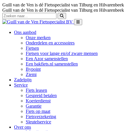
Guill van de Ven is dé Fietsspecialist van Tilburg en Hilvarenbeek
Guill van de Ven is dé Fietsspecialist van Tilburg en Hilvarenbeek
Ons aanbod
Onze merken
Onderdelen en accessoires
Fietsen
Fietsen voor lange en/of zware mensen
Een Azor samenstellen
Een bakfiets.nl samenstellen
Bypoint
Ziemi
Zadelpijn
Service
Fiets leasen
Gespreid betalen
Koerierdienst
Garantie
Fiets op maat
Fietsverzekering
Sleutelservice
Over ons