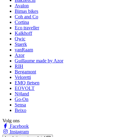
Bakfiets.nl
Avalon
Bimas bikes
Coh and Co
Cortina
Eco traveller
Kalkhoff
Qwic
Staerk
vanRaam
Azor
Guillaume made by Azor
RIH
Bergamont
Veloretti
EMQ fietsen
EOVOLT
Nijland
Go-On
Sensa
Beixo
Volg ons
Facebook
Instagram