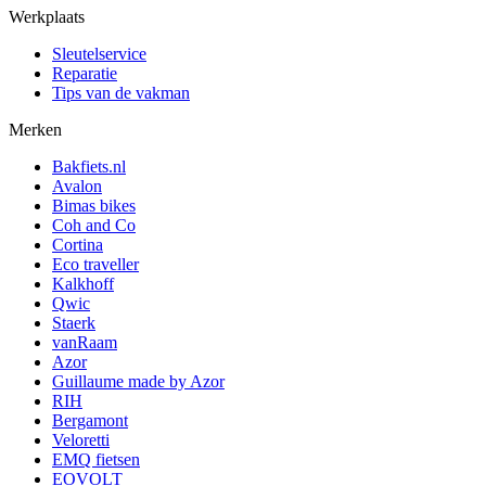
Werkplaats
Sleutelservice
Reparatie
Tips van de vakman
Merken
Bakfiets.nl
Avalon
Bimas bikes
Coh and Co
Cortina
Eco traveller
Kalkhoff
Qwic
Staerk
vanRaam
Azor
Guillaume made by Azor
RIH
Bergamont
Veloretti
EMQ fietsen
EOVOLT