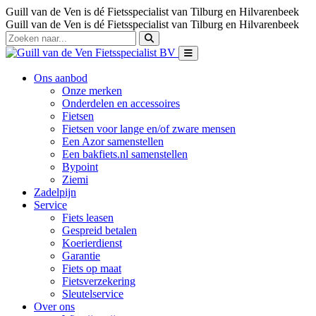
Guill van de Ven is dé Fietsspecialist van Tilburg en Hilvarenbeek
Guill van de Ven is dé Fietsspecialist van Tilburg en Hilvarenbeek
Ons aanbod
Onze merken
Onderdelen en accessoires
Fietsen
Fietsen voor lange en/of zware mensen
Een Azor samenstellen
Een bakfiets.nl samenstellen
Bypoint
Ziemi
Zadelpijn
Service
Fiets leasen
Gespreid betalen
Koerierdienst
Garantie
Fiets op maat
Fietsverzekering
Sleutelservice
Over ons